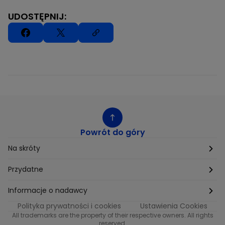
UDOSTĘPNIJ:
Powrót do góry
Na skróty
Etyka
Przydatne
Supplier Diversity
Biuro Prasowe
Informacje o nadawcy
Polityka prywatności i cookies
Ustawienia Cookies
Polityka podatkowa
Biuro Reklamy
Informacje o nadawcy programu METRO
All trademarks are the property of their respective owners. All rights
reserved.