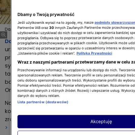
Dbamy o Twoją prywatność
Jeśli użytkownik wyrazi na to zgodę, my, nasze
podmioty stowarzyszo
Partnerów IAB oraz
30
innych Zaufanych Partnerów może przechowywać
Darek Stolarz
użytkownika i uzyskiwać do nich dostęp w celu zapewnienia bardziej 
przeglądania. Odbywa się to poprzez przetwarzanie danych osobowych
Darek Stolarz
, którego znacie z "Dorota was
przeglądania przechowywanych w plikach cookie. Użytkownik może udzi
urządzi",
"Domowych rewolucji"
i jego
sprzeciwić się przetwarzaniu w oparciu o uzasadniony interes w dowoln
„Ustawienia plików cookie i reklam”.
Polityka Prywatności
programu
"Darek solo"
wcale nie gra
Wraz z naszymi partnerami przetwarzamy dane w celu z
sympatycznego i pomocnego - on naprawdę
Przechowywanie informacji na urządzeniu lub dostęp do nich. Tworzenie 
taki jest! Najlepszy dowodem jest fakt, że
spersonalizowanych reklam. Tworzenie profili w celu personalizacji treśc
bardzo aktywnie włączył się w 26. finał Wielkiej
celu doboru spersonalizowanych treści. Wykorzystanie profili do wybor
Pomiar efektywności treści. Pomiar efektywności reklam. Rozumienie odb
Orkiestry Świątecznej Pomocy.
kombinacji danych z różnych źródeł. Rozwój i ulepszanie usług. Wykorz
danych do wyboru reklam.
Na aukcję, z której dochód w całości zasili
Lista partnerów (dostawców)
konto Orkiestry, przeznaczył własnoręcznie
zrobiony stolik. Możecie wylicytować go
TUTAJ
Akceptuję
>