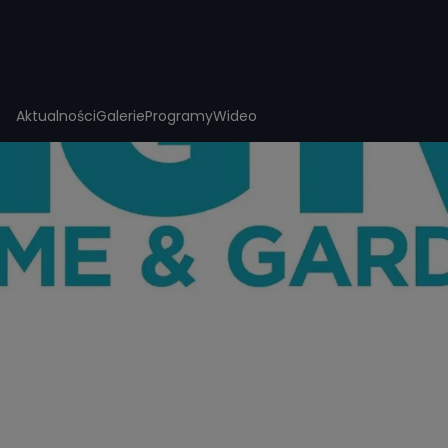
Aktualności
Galerie
Programy
Wideo
Totalne remonty Szelągowskiej: