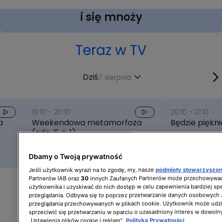
Dorota wyznała, że dobro wraca
i się mnoży
Teraz w TV
Dziś
7 sierpnia
19:10
-
20:10
20:10
-
21:10
a
Weekendowa metamorfoza
Będzie pięknie
(odc. 6, s. 1)
Dbamy o Twoją prywatność
Jeśli użytkownik wyrazi na to zgodę, my, nasze
podmioty stowarzyszo
Partnerów IAB oraz
30
innych Zaufanych Partnerów może przechowywać
użytkownika i uzyskiwać do nich dostęp w celu zapewnienia bardziej 
przeglądania. Odbywa się to poprzez przetwarzanie danych osobowych
przeglądania przechowywanych w plikach cookie. Użytkownik może udzi
sprzeciwić się przetwarzaniu w oparciu o uzasadniony interes w dowoln
„Ustawienia plików cookie i reklam”.
Polityka Prywatności