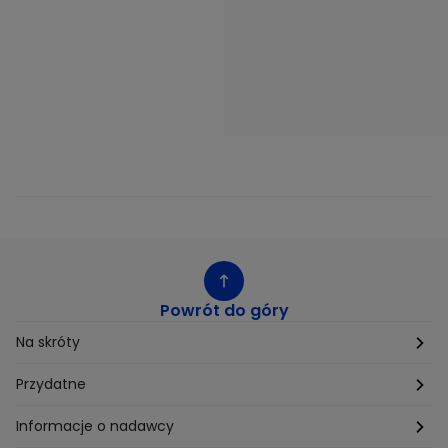
Powrót do góry
Na skróty
Etyka
Przydatne
Supplier Diversity
Biuro Prasowe
Informacje o nadawcy