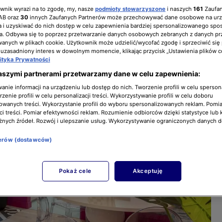
ownik wyrazi na to zgodę, my, nasze
podmioty stowarzyszone
i naszych
161
Zaufa
IAB oraz
30
innych Zaufanych Partnerów może przechowywać dane osobowe na ur
 i uzyskiwać do nich dostęp w celu zapewnienia bardziej spersonalizowanego spo
a. Odbywa się to poprzez przetwarzanie danych osobowych zebranych z danych pr
nych w plikach cookie. Użytkownik może udzielić/wycofać zgodę i sprzeciwić się
 uzasadniony interes w dowolnym momencie, klikając przycisk „Ustawienia plików c
lityka Prywatności
aszymi partnerami przetwarzamy dane w celu zapewnienia:
nie informacji na urządzeniu lub dostęp do nich. Tworzenie profili w celu sperso
zenie profili w celu personalizacji treści. Wykorzystywanie profili w celu doboru
owanych treści. Wykorzystanie profili do wyboru spersonalizowanych reklam. Pomia
i treści. Pomiar efektywności reklam. Rozumienie odbiorców dzięki statystyce lub 
żnych źródeł. Rozwój i ulepszanie usług. Wykorzystywanie ograniczonych danych 
nerów (dostawców)
Pokaż cele
Akceptuję