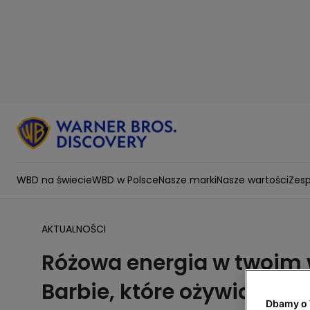
WBD na świecie
WBD w Polsce
Nasze marki
Nasze wartości
Zesp
AKTUALNOŚCI
Różowa energia w twoim w
Barbie, które ożywią Two
Dbamy o 