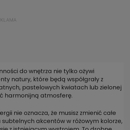
nności do wnętrza nie tylko ożywi
nty natury, które będą współgrały z
katnych, pastelowych kwiatach lub zielonej
rzyć harmonijną atmosferę.
rgii nie oznacza, że musisz zmienić całe
ku subtelnych akcentów w różowym kolorze,
ę z istniejącym wystrojem. To drobne