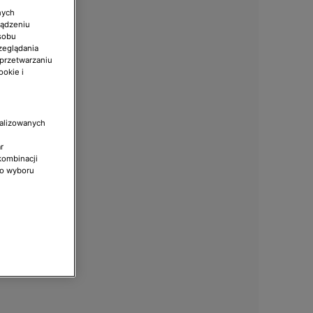
nych
ządzeniu
sobu
zeglądania
 przetwarzaniu
ookie i
nalizowanych
r
kombinacji
do wyboru