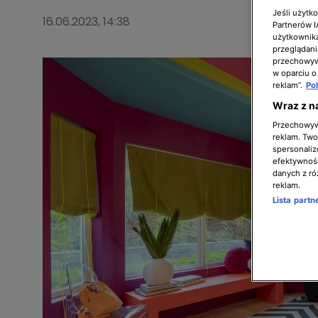
Jeśli użytk
16.06.2023, 14:38
Partnerów 
użytkownika
przeglądani
przechowywa
w oparciu o
reklam”.
Po
Wraz z n
Przechowywa
reklam. Twor
spersonaliz
efektywnośc
danych z ró
reklam.
Lista part