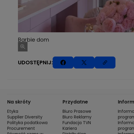
Barbie dom
UDOSTĘPNIJ:
Na skróty
Przydatne
Infor
Etyka
Biuro Prasowe
Inform
Supplier Diversity
Biuro Reklamy
progra
Polityka podatkowa
Fundacja TVN
Inform
Procurement
Kariera
progra
Równość szans w
Distribution
Inform