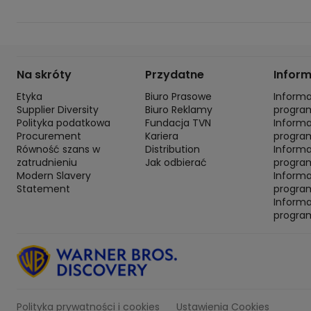
Na skróty
Przydatne
Infor
Etyka
Biuro Prasowe
Inform
Supplier Diversity
Biuro Reklamy
progra
Polityka podatkowa
Fundacja TVN
Inform
Procurement
Kariera
progra
Równość szans w
Distribution
Inform
zatrudnieniu
Jak odbierać
program
Modern Slavery
Inform
Statement
progra
Inform
progra
Polityka prywatności i cookies
Ustawienia Cookies