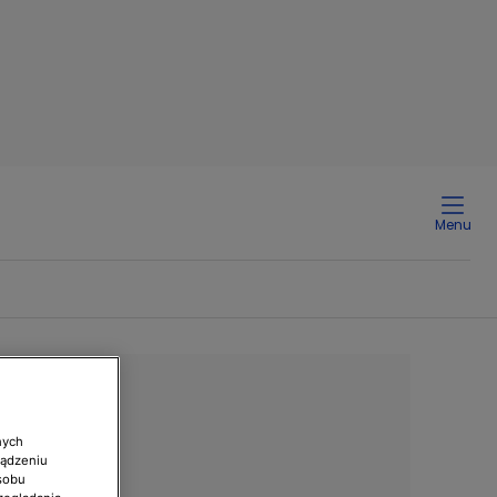
Menu
nych
ządzeniu
sobu