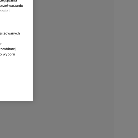
zeglądania
 przetwarzaniu
ookie i
nalizowanych
r
kombinacji
do wyboru