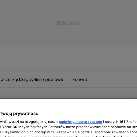
ół zarządzający
Biuro prasowe
Kariera
ietlenie ogrodu: jak
Twoją prywatność
ownik wyrazi na to zgodę, my, nasze
podmioty stowarzyszone
i naszych
161
Zaufa
sferę latem?
IAB oraz
30
innych Zaufanych Partnerów może przechowywać dane osobowe na ur
 i uzyskiwać do nich dostęp w celu zapewnienia bardziej spersonalizowanego spo