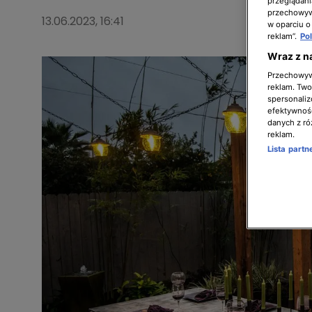
przeglądani
przechowywa
13.06.2023, 16:41
w oparciu o
reklam”.
Po
Wraz z n
Przechowywa
reklam. Twor
spersonaliz
efektywnośc
danych z ró
reklam.
Lista part