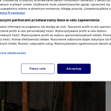
a. Odbywa się to poprzez przetwarzanie danych osobowych zebranych z danych pr
nych w plikach cookie. Użytkownik może udzielić/wycofać zgodę i sprzeciwić się
 uzasadniony interes w dowolnym momencie, klikając przycisk „Ustawienia plików c
lityka Prywatności
aszymi partnerami przetwarzamy dane w celu zapewnienia:
nie informacji na urządzeniu lub dostęp do nich. Tworzenie profili w celu sperso
zenie profili w celu personalizacji treści. Wykorzystywanie profili w celu doboru
owanych treści. Wykorzystanie profili do wyboru spersonalizowanych reklam. Pomia
i treści. Pomiar efektywności reklam. Rozumienie odbiorców dzięki statystyce lub 
żnych źródeł. Rozwój i ulepszanie usług. Wykorzystywanie ograniczonych danych 
nerów (dostawców)
Pokaż cele
Akceptuję