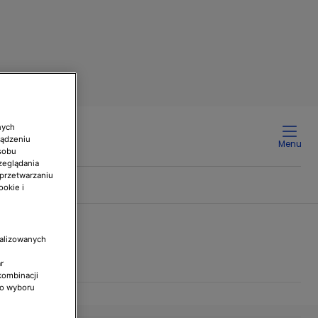
nych
ządzeniu
Menu
sobu
zeglądania
 przetwarzaniu
ookie i
nalizowanych
r
kombinacji
do wyboru