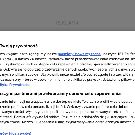
Twoją prywatność
ownik wyrazi na to zgodę, my, nasze
podmioty stowarzyszone
i naszych
161
Zaufa
IAB oraz
30
innych Zaufanych Partnerów może przechowywać dane osobowe na ur
 i uzyskiwać do nich dostęp w celu zapewnienia bardziej spersonalizowanego spo
a. Odbywa się to poprzez przetwarzanie danych osobowych zebranych z danych pr
nych w plikach cookie. Użytkownik może udzielić/wycofać zgodę i sprzeciwić się
ół zarządzający
Biuro prasowe
Kariera
 uzasadniony interes w dowolnym momencie, klikając przycisk „Ustawienia plików c
lityka Prywatności
aszymi partnerami przetwarzamy dane w celu zapewnienia:
nie informacji na urządzeniu lub dostęp do nich. Tworzenie profili w celu sperso
zenie profili w celu personalizacji treści. Wykorzystywanie profili w celu doboru
owanych treści. Wykorzystanie profili do wyboru spersonalizowanych reklam. Pomia
i treści. Pomiar efektywności reklam. Rozumienie odbiorców dzięki statystyce lub 
żnych źródeł. Rozwój i ulepszanie usług. Wykorzystywanie ograniczonych danych 
nerów (dostawców)