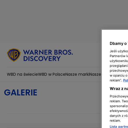
Dbamy o 
Jeśli użytk
Partnerów 
użytkownika
przeglądani
przechowywa
WBD na świecie
WBD w Polsce
Nasze marki
Nasze wartości
Zesp
w oparciu o
reklam”.
Po
Wraz z n
GALERIE
Przechowywa
reklam. Twor
spersonaliz
efektywnośc
danych z ró
reklam.
Lista part