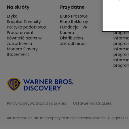
Na skróty
Przydatne
Infor
Etyka
Biuro Prasowe
Inform
Supplier Diversity
Biuro Reklamy
progra
Polityka podatkowa
Fundacja TVN
Inform
Procurement
Kariera
progra
Równość szans w
Distribution
Inform
zatrudnieniu
Jak odbierać
program
Modern Slavery
Inform
Statement
progra
Inform
progra
Polityka prywatności i cookies
Ustawienia Cookies
All trademarks are the property of their respective owners. All rights re