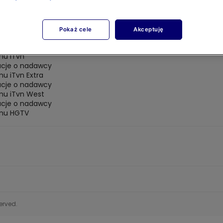
macje o nadawcy
acje o nadawcy
Pokaż cele
Akceptuję
mu METRO
acje o nadawcy
mu iTvn
acje o nadawcy
u iTvn Extra
acje o nadawcy
mu iTvn West
acje o nadawcy
mu HGTV
served.