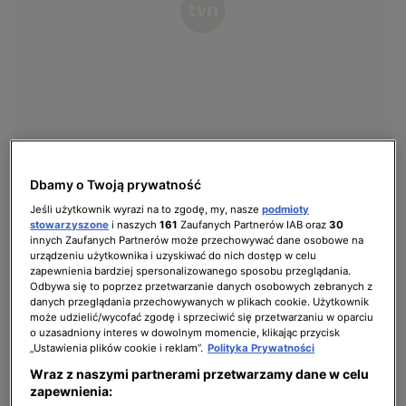
Dbamy o Twoją prywatność
2 z 10
Jeśli użytkownik wyrazi na to zgodę, my, nasze
podmioty
stowarzyszone
i naszych
161
Zaufanych Partnerów IAB oraz
30
innych Zaufanych Partnerów może przechowywać dane osobowe na
urządzeniu użytkownika i uzyskiwać do nich dostęp w celu
zapewnienia bardziej spersonalizowanego sposobu przeglądania.
Odbywa się to poprzez przetwarzanie danych osobowych zebranych z
danych przeglądania przechowywanych w plikach cookie. Użytkownik
może udzielić/wycofać zgodę i sprzeciwić się przetwarzaniu w oparciu
o uzasadniony interes w dowolnym momencie, klikając przycisk
„Ustawienia plików cookie i reklam”.
Polityka Prywatności
Wraz z naszymi partnerami przetwarzamy dane w celu
zapewnienia: