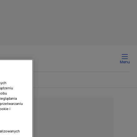
Menu
nych
ządzeniu
sobu
zeglądania
 przetwarzaniu
ookie i
nalizowanych