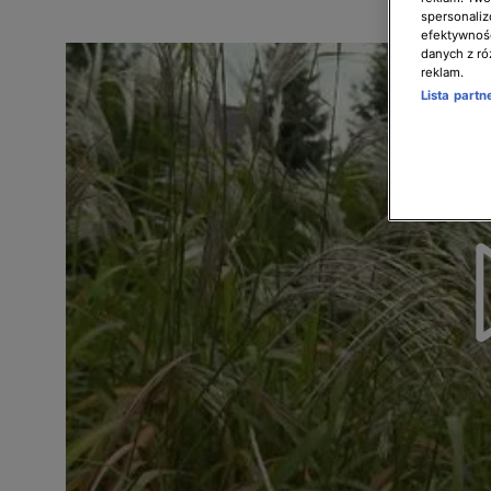
spersonaliz
efektywnośc
danych z ró
reklam.
Lista part