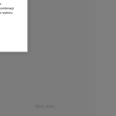
r
kombinacji
do wyboru