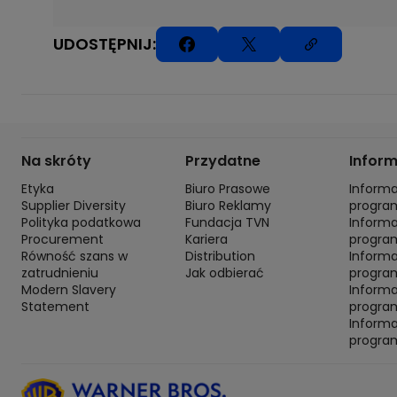
UDOSTĘPNIJ:
Na skróty
Przydatne
Infor
Etyka
Biuro Prasowe
Inform
Supplier Diversity
Biuro Reklamy
progra
Polityka podatkowa
Fundacja TVN
Inform
Procurement
Kariera
progra
Równość szans w
Distribution
Inform
zatrudnieniu
Jak odbierać
program
Modern Slavery
Inform
Statement
progra
Inform
progra