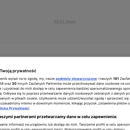
Twoją prywatność
ół zarządzający
Biuro prasowe
Kariera
ownik wyrazi na to zgodę, my, nasze
podmioty stowarzyszone
i naszych
161
Zaufa
IAB oraz
30
innych Zaufanych Partnerów może przechowywać dane osobowe na ur
 i uzyskiwać do nich dostęp w celu zapewnienia bardziej spersonalizowanego spo
a. Odbywa się to poprzez przetwarzanie danych osobowych zebranych z danych pr
nych w plikach cookie. Użytkownik może udzielić/wycofać zgodę i sprzeciwić się
 uzasadniony interes w dowolnym momencie, klikając przycisk „Ustawienia plików c
wy, trawy i więcej traw!
lityka Prywatności
aszymi partnerami przetwarzamy dane w celu zapewnienia:
nie informacji na urządzeniu lub dostęp do nich. Tworzenie profili w celu sperso
zenie profili w celu personalizacji treści. Wykorzystywanie profili w celu doboru