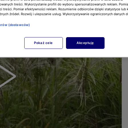
owanych treści. Wykorzystanie profili do wyboru spersonalizowanych reklam. Pomia
i treści. Pomiar efektywności reklam. Rozumienie odbiorców dzięki statystyce lub 
żnych źródeł. Rozwój i ulepszanie usług. Wykorzystywanie ograniczonych danych 
nerów (dostawców)
Pokaż cele
Akceptuję