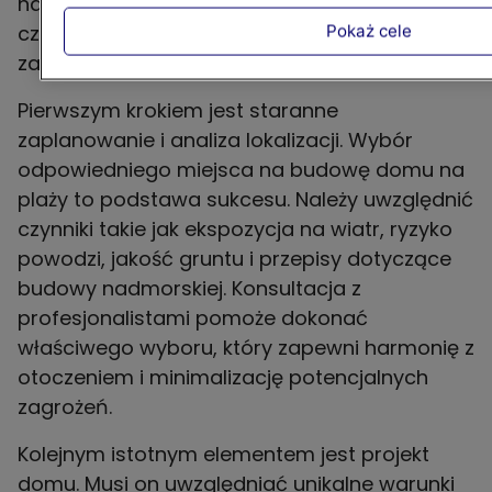
nadmorskiego istnieje kilka kluczowych
czynników, które należy wziąć pod uwagę, aby
Pokaż cele
zapewnić trwałość, komfort i bezpieczeństwo.
Pierwszym krokiem jest staranne
zaplanowanie i analiza lokalizacji. Wybór
odpowiedniego miejsca na budowę domu na
plaży to podstawa sukcesu. Należy uwzględnić
czynniki takie jak ekspozycja na wiatr, ryzyko
powodzi, jakość gruntu i przepisy dotyczące
budowy nadmorskiej. Konsultacja z
profesjonalistami pomoże dokonać
właściwego wyboru, który zapewni harmonię z
otoczeniem i minimalizację potencjalnych
zagrożeń.
Kolejnym istotnym elementem jest projekt
domu. Musi on uwzględniać unikalne warunki