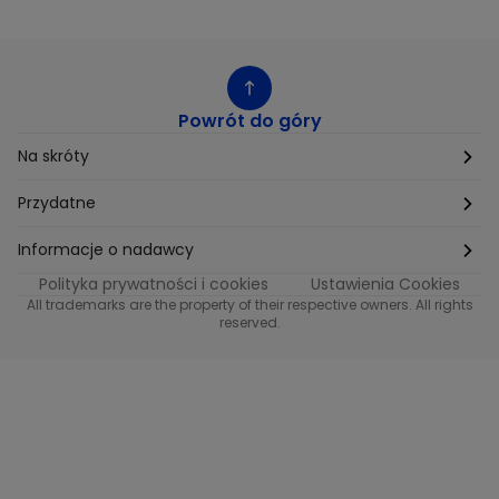
Powrót do góry
Na skróty
Etyka
Przydatne
Supplier Diversity
Biuro Prasowe
Informacje o nadawcy
Polityka prywatności i cookies
Ustawienia Cookies
Polityka podatkowa
Biuro Reklamy
Informacje o nadawcy programu METRO
All trademarks are the property of their respective owners. All rights
reserved.
Procurement
Fundacja TVN
Informacje o nadawcy programu iTvn
Równość szans w zatrudnieniu
Kariera
Informacje o nadawcy programu iTvn Extra
Modern Slavery Statement
Distribution
Informacje o nadawcy programu iTvn West
Jak odbierać
Informacje o nadawcy programu HGTV