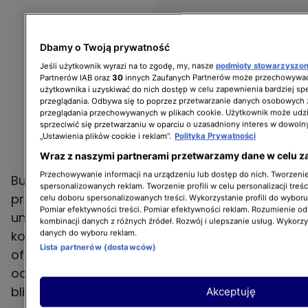
Dbamy o Twoją prywatność
Jeśli użytkownik wyrazi na to zgodę, my, nasze
podmioty stowarzyszo
Partnerów IAB oraz
30
innych Zaufanych Partnerów może przechowywać
użytkownika i uzyskiwać do nich dostęp w celu zapewnienia bardziej 
przeglądania. Odbywa się to poprzez przetwarzanie danych osobowych
przeglądania przechowywanych w plikach cookie. Użytkownik może udzi
sprzeciwić się przetwarzaniu w oparciu o uzasadniony interes w dowoln
„Ustawienia plików cookie i reklam”.
Polityka Prywatności
Wraz z naszymi partnerami przetwarzamy dane w celu z
Przechowywanie informacji na urządzeniu lub dostęp do nich. Tworzenie 
Budowa domu na plaży to fascynujące
spersonalizowanych reklam. Tworzenie profili w celu personalizacji treśc
przedsięwzięcie, które wiąże się zarówno z
celu doboru spersonalizowanych treści. Wykorzystanie profili do wybor
Pomiar efektywności treści. Pomiar efektywności reklam. Rozumienie odb
unikalnymi wyzwaniami, jak i niezliczonymi
kombinacji danych z różnych źródeł. Rozwój i ulepszanie usług. Wykorz
korzyściami. Mieszkanie w pobliżu pięknej plaży
danych do wyboru reklam.
Lista partnerów (dostawców)
oferuje nie tylko możliwość relaksu i
odpoczynku, ale także niesamowite widoki i
bliskość natury. Przy budowie domu
Akceptuję