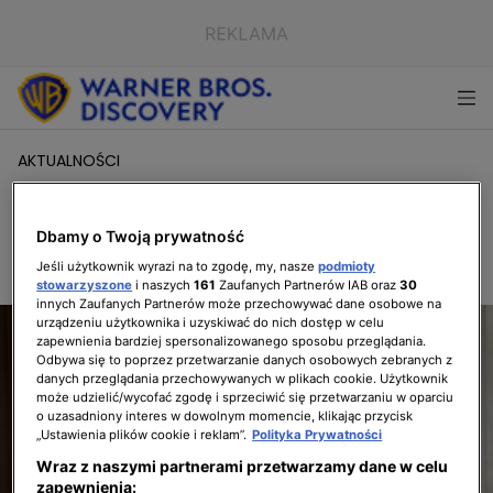
AKTUALNOŚCI
Zobacz wnętrze mieszkania z naszego
wiosennego spotu!
Dbamy o Twoją prywatność
Jeśli użytkownik wyrazi na to zgodę, my, nasze
podmioty
23.04.2018, 15:17
stowarzyszone
i naszych
161
Zaufanych Partnerów IAB oraz
30
innych Zaufanych Partnerów może przechowywać dane osobowe na
urządzeniu użytkownika i uzyskiwać do nich dostęp w celu
zapewnienia bardziej spersonalizowanego sposobu przeglądania.
Odbywa się to poprzez przetwarzanie danych osobowych zebranych z
danych przeglądania przechowywanych w plikach cookie. Użytkownik
może udzielić/wycofać zgodę i sprzeciwić się przetwarzaniu w oparciu
o uzasadniony interes w dowolnym momencie, klikając przycisk
„Ustawienia plików cookie i reklam”.
Polityka Prywatności
Wraz z naszymi partnerami przetwarzamy dane w celu
zapewnienia: