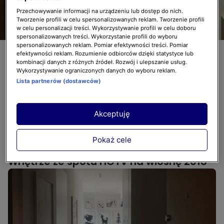
Przechowywanie informacji na urządzeniu lub dostęp do nich.
Tworzenie profili w celu spersonalizowanych reklam. Tworzenie profili
w celu personalizacji treści. Wykorzystywanie profili w celu doboru
spersonalizowanych treści. Wykorzystanie profili do wyboru
spersonalizowanych reklam. Pomiar efektywności treści. Pomiar
Zobacz nowy spot HGTV na wiosnę!
efektywności reklam. Rozumienie odbiorców dzięki statystyce lub
kombinacji danych z różnych źródeł. Rozwój i ulepszanie usług.
Mieszkanie, które możecie zobaczyć w
Wykorzystywanie ograniczonych danych do wyboru reklam.
naszym nowym spocie jest na tyle ciekawe, że
Lista partnerów (dostawców)
postanowiliśmy podzielić się z Wami jego
zdjęciami oraz szczegółami aranżacji
Akceptuję
pomieszczeń. Może któryś z pomysłów
wykorzystacie w swoim mieszkaniu...? :)
Pokaż cele
Wnętrze ze spotu HGTV na wiosnę 2018