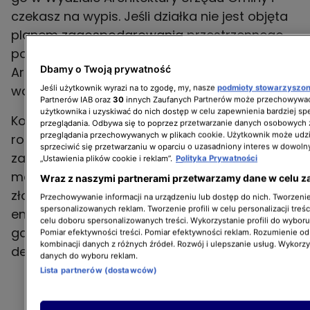
czekasz na wypis. Jeśli działka nie jest objęta
planem zagospodarowania przestrzennego,
powinieneś zwrócić się do Wydziału
Dbamy o Twoją prywatność
Architektury z prośbą o wydanie decyzji o
warunkach zabudowy terenu.
Jeśli użytkownik wyrazi na to zgodę, my, nasze
podmioty stowarzyszo
Partnerów IAB oraz
30
innych Zaufanych Partnerów może przechowywać
użytkownika i uzyskiwać do nich dostęp w celu zapewnienia bardziej 
Kolejny krok to przygotowanie projektu i
przeglądania. Odbywa się to poprzez przetwarzanie danych osobowych
przeglądania przechowywanych w plikach cookie. Użytkownik może udzi
rozrysowanie go na Twojej działce. Gdy już to
sprzeciwić się przetwarzaniu w oparciu o uzasadniony interes w dowoln
załatwisz, możesz zająć się doprowadzeniem
„Ustawienia plików cookie i reklam”.
Polityka Prywatności
mediów do działki. Jak to zrobić? Wystarczy
Wraz z naszymi partnerami przetwarzamy dane w celu z
złożyć stosowne wnioski w zakładzie
Przechowywanie informacji na urządzeniu lub dostęp do nich. Tworzenie 
spersonalizowanych reklam. Tworzenie profili w celu personalizacji treśc
energetycznym, wodno-kanalizacyjnym oraz
celu doboru spersonalizowanych treści. Wykorzystanie profili do wybor
gazowym, a następnie poczekać na pisemne
Pomiar efektywności treści. Pomiar efektywności reklam. Rozumienie odb
kombinacji danych z różnych źródeł. Rozwój i ulepszanie usług. Wykorz
decyzję.
danych do wyboru reklam.
Lista partnerów (dostawców)