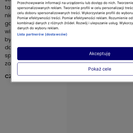
Przechowywanie informacji na urządzeniu lub dostęp do nich. Tworzenie 
tak jak powinno. Co więcej, najpewniej nawet
spersonalizowanych reklam. Tworzenie profili w celu personalizacji treśc
celu doboru spersonalizowanych treści. Wykorzystanie profili do wybor
nie zauważysz ewentualnej awarii – w końcu
Pomiar efektywności treści. Pomiar efektywności reklam. Rozumienie odb
gaz i czad są bezbarwne, zatem wycieku nie
kombinacji danych z różnych źródeł. Rozwój i ulepszanie usług. Wykorz
danych do wyboru reklam.
widać gołym okiem. A wystarczy tylko chwila,
Lista partnerów (dostawców)
byś się nimi zatruł i pół godziny, by
doprowadziły do zgonu. Posiadanie
Akceptuję
sprawnego czujnika czadu i gazu może Ci
zatem uratować życie.
Pokaż cele
CZY WIESZ, ŻE…