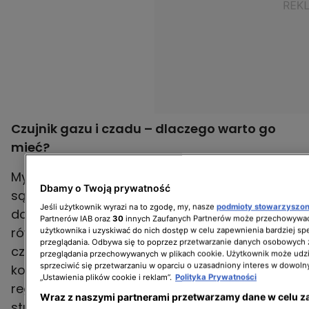
Czujnik gazu i czadu – dlaczego warto go
mieć?
Myślisz, że wszystkie instalacje w Twoim domu
Dbamy o Twoją prywatność
są nowe i idealnie szczelne, jako że zakładał je
Jeśli użytkownik wyrazi na to zgodę, my, nasze
podmioty stowarzyszo
dobry fachowiec? Pamiętaj o tym, że one
Partnerów IAB oraz
30
innych Zaufanych Partnerów może przechowywać
również tracą na funkcjonalności z biegiem
użytkownika i uzyskiwać do nich dostęp w celu zapewnienia bardziej 
przeglądania. Odbywa się to poprzez przetwarzanie danych osobowych
czasu, zupełnie tak jak każdy inny element
przeglądania przechowywanych w plikach cookie. Użytkownik może udzi
sprzeciwić się przetwarzaniu w oparciu o uzasadniony interes w dowoln
konstrukcyjny domu. Nawet jeśli serwisujesz je
„Ustawienia plików cookie i reklam”.
Polityka Prywatności
regularnie, nigdy nie możesz mieć
Wraz z naszymi partnerami przetwarzamy dane w celu z
stuprocentowej pewności, że wszystko działa