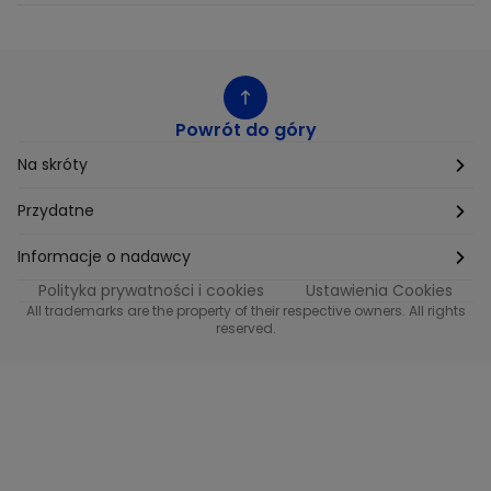
Powrót do góry
Na skróty
Etyka
Przydatne
Supplier Diversity
Biuro Prasowe
Informacje o nadawcy
Polityka prywatności i cookies
Ustawienia Cookies
Polityka podatkowa
Biuro Reklamy
Informacje o nadawcy programu METRO
All trademarks are the property of their respective owners. All rights
reserved.
Procurement
Fundacja TVN
Informacje o nadawcy programu iTvn
Równość szans w zatrudnieniu
Kariera
Informacje o nadawcy programu iTvn Extra
Modern Slavery Statement
Distribution
Informacje o nadawcy programu iTvn West
Jak odbierać
Informacje o nadawcy programu HGTV