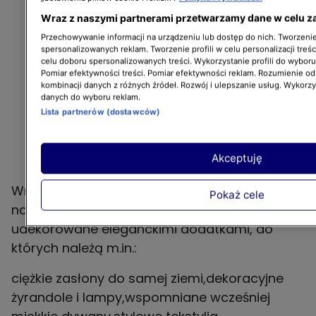
Wraz z naszymi partnerami przetwarzamy dane w celu z
Przechowywanie informacji na urządzeniu lub dostęp do nich. Tworzenie 
spersonalizowanych reklam. Tworzenie profili w celu personalizacji treśc
celu doboru spersonalizowanych treści. Wykorzystanie profili do wybor
Pomiar efektywności treści. Pomiar efektywności reklam. Rozumienie odb
kombinacji danych z różnych źródeł. Rozwój i ulepszanie usług. Wykorz
danych do wyboru reklam.
Lista partnerów (dostawców)
Akceptuję
Wnętrza inspirowane salonami z jednej z
Pokaż cele
największych, światowych metropolii są
udekorowane eleganckimi dodatkami, do
których należą m.in.:
ciężkie zasłony do samej ziemi,dekoracyjne
żyrandole i lampy,wspomniane wcześniej