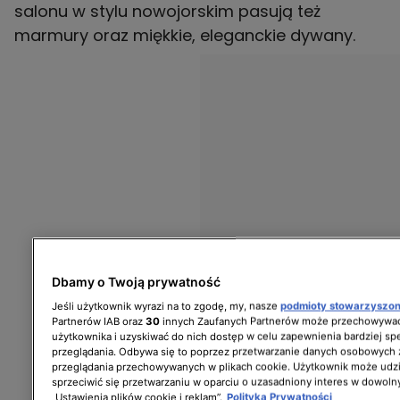
salonu w stylu nowojorskim pasują też
marmury oraz miękkie, eleganckie dywany.
Dbamy o Twoją prywatność
Jeśli użytkownik wyrazi na to zgodę, my, nasze
podmioty stowarzyszo
Partnerów IAB oraz
30
innych Zaufanych Partnerów może przechowywać
użytkownika i uzyskiwać do nich dostęp w celu zapewnienia bardziej 
przeglądania. Odbywa się to poprzez przetwarzanie danych osobowych
przeglądania przechowywanych w plikach cookie. Użytkownik może udzi
sprzeciwić się przetwarzaniu w oparciu o uzasadniony interes w dowoln
„Ustawienia plików cookie i reklam”.
Polityka Prywatności