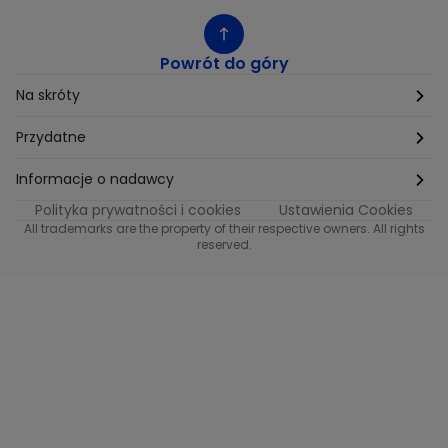
Powrót do góry
Na skróty
Etyka
Przydatne
Supplier Diversity
Biuro Prasowe
Informacje o nadawcy
Polityka prywatności i cookies
Ustawienia Cookies
Polityka podatkowa
Biuro Reklamy
Informacje o nadawcy programu METRO
All trademarks are the property of their respective owners. All rights
reserved.
Procurement
Fundacja TVN
Informacje o nadawcy programu iTvn
Równość szans w zatrudnieniu
Kariera
Informacje o nadawcy programu iTvn Extra
Modern Slavery Statement
Distribution
Informacje o nadawcy programu iTvn West
Jak odbierać
Informacje o nadawcy programu HGTV