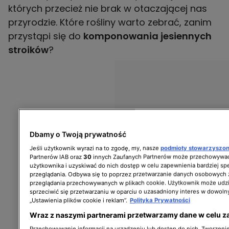
których przecież nie brak w otaczającej nas
przyrodzie. Które rośliny warto zebrać, zanim
przystąpi się do
komponowania jesiennych
stroików
?
Dbamy o Twoją prywatność
Jeśli użytkownik wyrazi na to zgodę, my, nasze
podmioty stowarzyszo
Partnerów IAB oraz
30
innych Zaufanych Partnerów może przechowywać
użytkownika i uzyskiwać do nich dostęp w celu zapewnienia bardziej 
przeglądania. Odbywa się to poprzez przetwarzanie danych osobowych
przeglądania przechowywanych w plikach cookie. Użytkownik może udzi
sprzeciwić się przetwarzaniu w oparciu o uzasadniony interes w dowoln
„Ustawienia plików cookie i reklam”.
Polityka Prywatności
Wraz z naszymi partnerami przetwarzamy dane w celu z
Przechowywanie informacji na urządzeniu lub dostęp do nich. Tworzenie 