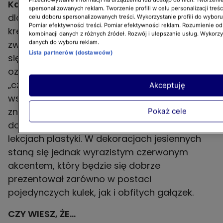
Kasztany i żołędzie
– zbierane są najczęściej
spersonalizowanych reklam. Tworzenie profili w celu personalizacji treśc
dla dzieci, by te mogły wykazać się
celu doboru spersonalizowanych treści. Wykorzystanie profili do wybor
Pomiar efektywności treści. Pomiar efektywności reklam. Rozumienie odb
kreatywnością i stworzyć z nich ludziki i
kombinacji danych z różnych źródeł. Rozwój i ulepszanie usług. Wykorz
zwierzątka. Tymczasem te dary drzew okazują
danych do wyboru reklam.
Lista partnerów (dostawców)
się pięknym dodatkiem urozmaicającym
ozdoby jesienne – ciepłe brązy i żywa zieleń
„czapeczek” żołędzi doskonale ze sobą
Akceptuję
współgrają.
Jarzębina
– owoc, który również
znajdziemy w szkolnym plecaku, kiedy to służy
Pokaż cele
do własnoręcznego wyrabiania biżuterii na
lekcjach plastyki. W dekoracjach jesiennych
staną się jednak wyrazistym czerwonym
akcentem, który będzie się dobrze
prezentował zarówno w postaci
pojedynczych kulek, jak i obfitych gałązek.
CZY WIESZ, ŻE...