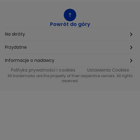
Powrót do góry
Na skróty
Etyka
Przydatne
Supplier Diversity
Biuro Prasowe
Informacje o nadawcy
Polityka prywatności i cookies
Ustawienia Cookies
Polityka podatkowa
Biuro Reklamy
Informacje o nadawcy programu METRO
All trademarks are the property of their respective owners. All rights
reserved.
Procurement
Fundacja TVN
Informacje o nadawcy programu iTvn
Równość szans w zatrudnieniu
Kariera
Informacje o nadawcy programu iTvn Extra
Modern Slavery Statement
Distribution
Informacje o nadawcy programu iTvn West
Jak odbierać
Informacje o nadawcy programu HGTV