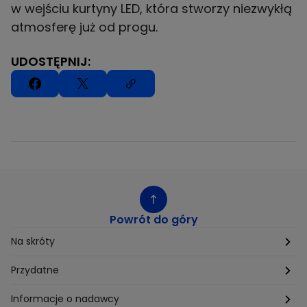
w wejściu kurtyny LED, która stworzy niezwykłą
atmosferę już od progu.
UDOSTĘPNIJ:
Powrót do góry
Na skróty
Etyka
Przydatne
Supplier Diversity
Biuro Prasowe
Informacje o nadawcy