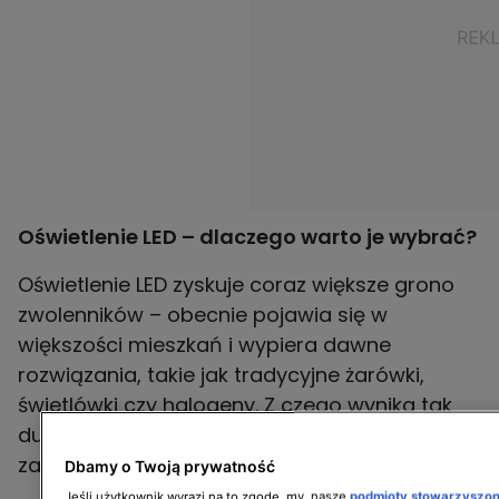
Oświetlenie LED – dlaczego warto je wybrać?
Oświetlenie LED zyskuje coraz większe grono
zwolenników – obecnie pojawia się w
większości mieszkań i wypiera dawne
rozwiązania, takie jak tradycyjne żarówki,
świetlówki czy halogeny. Z czego wynika tak
duża popularność żarówek LED? Poznaj ich
zalety!
Dbamy o Twoją prywatność
Jeśli użytkownik wyrazi na to zgodę, my, nasze
podmioty stowarzyszo