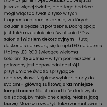
LED – dzięki nim wprowadzisz do wnętrza
jeszcze więcej światła, a do tego będziesz
mógł włączać światło tylko w tych
fragmentach pomieszczenia, w których
aktualnie będzie Ci potrzebne. Dobrą opcją
jest także uzupełnienie oświetlenia LED w
salonie
światłem dekoracyjnym
– tutaj
doskonale sprawdzą się lampki LED na baterie
i taśmy LED RGB świecące wieloma
kolorami.
Sypialnia
– w tym pomieszczeniu
potrzebny jest odpowiedni nastrój i
przytłumione światło sprzyjające
odpoczynkowi. Najpierw wybierz lampy do
sypialni –
główną sufitową oraz mniejsze
lampki nocne
. Nie stroń od taśm ledowych,
ale zadbaj, by miały one
ciepłą, relaksującą
barwę
. Możesz rozważyć także zamontowanie