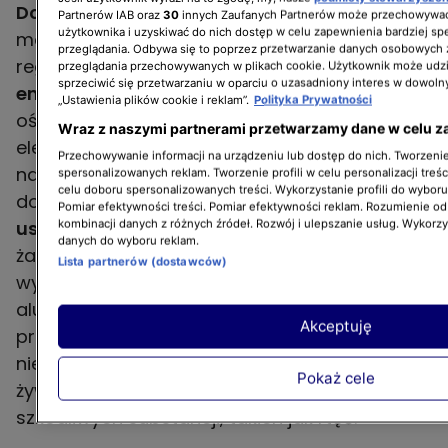
Doskonała żywotność
– jedna żarówka LED
Partnerów IAB oraz
30
innych Zaufanych Partnerów może przechowywać
użytkownika i uzyskiwać do nich dostęp w celu zapewnienia bardziej 
może świecić nawet przez kilkanaście lat przy
przeglądania. Odbywa się to poprzez przetwarzanie danych osobowych
regularnej eksploatacji.
Wysoka
przeglądania przechowywanych w plikach cookie. Użytkownik może udzi
sprzeciwić się przetwarzaniu w oparciu o uzasadniony interes w dowoln
energooszczędność
– w czasie pracy
„Ustawienia plików cookie i reklam”.
Polityka Prywatności
oświetlenie LED pobiera niewielkie ilości energii
Wraz z naszymi partnerami przetwarzamy dane w celu z
elektrycznej. Żarówki ledowe są
Przechowywanie informacji na urządzeniu lub dostęp do nich. Tworzenie 
najekonomiczniejsze ze wszystkich rodzajów
spersonalizowanych reklam. Tworzenie profili w celu personalizacji treśc
celu doboru spersonalizowanych treści. Wykorzystanie profili do wybor
dostępnych na rynku.
Odporność na
Pomiar efektywności treści. Pomiar efektywności reklam. Rozumienie odb
uszkodzenia
– w żarówkach LED nie ma
kombinacji danych z różnych źródeł. Rozwój i ulepszanie usług. Wykorz
danych do wyboru reklam.
żarników i elementów szklanych. Najczęściej
Lista partnerów (dostawców)
wykonywane są z tworzyw sztucznych i
aluminium, co czyni je wysoce wytrzymałymi
Akceptuję
produktami.
Ekologia
– oświetlenie ledowe jest
nie tylko energooszczędne i doskonale
Pokaż cele
żywotne, ale do jego wykonania nie stosuje się
szkodliwych substancji, takich jak rtęć.