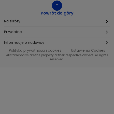
Powrót do góry
Na skróty
Etyka
Przydatne
Supplier Diversity
Biuro Prasowe
Informacje o nadawcy
Polityka prywatności i cookies
Ustawienia Cookies
Polityka podatkowa
Biuro Reklamy
Informacje o nadawcy programu METRO
All trademarks are the property of their respective owners. All rights
reserved.
Procurement
Fundacja TVN
Informacje o nadawcy programu iTvn
Równość szans w zatrudnieniu
Kariera
Informacje o nadawcy programu iTvn Extra
Modern Slavery Statement
Distribution
Informacje o nadawcy programu iTvn West
Jak odbierać
Informacje o nadawcy programu HGTV