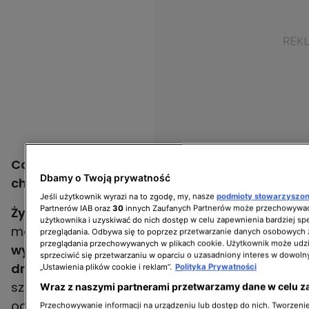
Co zamiast żywego drzewka? Sztuczne
Dbamy o Twoją prywatność
choinki DIY
Jeśli użytkownik wyrazi na to zgodę, my, nasze
podmioty stowarzyszo
Partnerów IAB oraz
30
innych Zaufanych Partnerów może przechowywać
Żywa choinka
, choć piękna i pachnąca lasem,
użytkownika i uzyskiwać do nich dostęp w celu zapewnienia bardziej 
ma sporo wad – szybko zaczyna
gubić igły
,
przeglądania. Odbywa się to poprzez przetwarzanie danych osobowych
przeglądania przechowywanych w plikach cookie. Użytkownik może udzi
wymaga podlewania
, a do tego
jest dość
sprzeciwić się przetwarzaniu w oparciu o uzasadniony interes w dowoln
droga
. Niektórzy zamiast niej wybierają
„Ustawienia plików cookie i reklam”.
Polityka Prywatności
sztuczną choinkę, jednak nie każdemu
Wraz z naszymi partnerami przetwarzamy dane w celu z
odpowiada jej estetyka – dlatego warto
Przechowywanie informacji na urządzeniu lub dostęp do nich. Tworzenie 