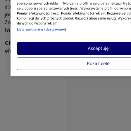
spersonalizowanych reklam. Tworzenie profili w celu personalizacji treśc
zastanowić się także nad trzecią opcją, jaką
celu doboru spersonalizowanych treści. Wykorzystanie profili do wybor
jest ozdoba świąteczna DIY
w formie choinki
.
Pomiar efektywności treści. Pomiar efektywności reklam. Rozumienie odb
kombinacji danych z różnych źródeł. Rozwój i ulepszanie usług. Wykorz
Zobacz aż trzy proste do wykonania wersje
danych do wyboru reklam.
takich dekoracji świątecznych.
Lista partnerów (dostawców)
Choinka z płyty piankowej – prosta i
Akceptuję
efektowna ozdoba bożonarodzeniowa
Pokaż cele