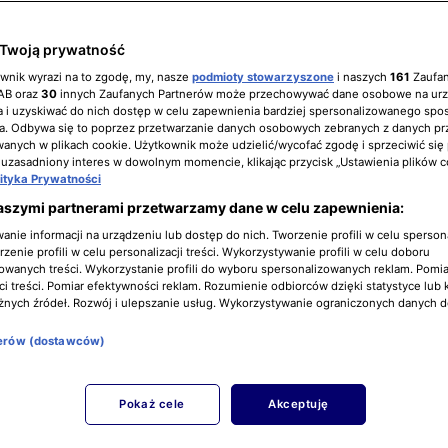
Twoją prywatność
ownik wyrazi na to zgodę, my, nasze
podmioty stowarzyszone
i naszych
161
Zaufa
IAB oraz
30
innych Zaufanych Partnerów może przechowywać dane osobowe na ur
 i uzyskiwać do nich dostęp w celu zapewnienia bardziej spersonalizowanego spo
a. Odbywa się to poprzez przetwarzanie danych osobowych zebranych z danych pr
nych w plikach cookie. Użytkownik może udzielić/wycofać zgodę i sprzeciwić się
 uzasadniony interes w dowolnym momencie, klikając przycisk „Ustawienia plików c
lityka Prywatności
aszymi partnerami przetwarzamy dane w celu zapewnienia:
nie informacji na urządzeniu lub dostęp do nich. Tworzenie profili w celu sperso
zenie profili w celu personalizacji treści. Wykorzystywanie profili w celu doboru
owanych treści. Wykorzystanie profili do wyboru spersonalizowanych reklam. Pomia
i treści. Pomiar efektywności reklam. Rozumienie odbiorców dzięki statystyce lub 
żnych źródeł. Rozwój i ulepszanie usług. Wykorzystywanie ograniczonych danych 
nerów (dostawców)
Pokaż cele
Akceptuję