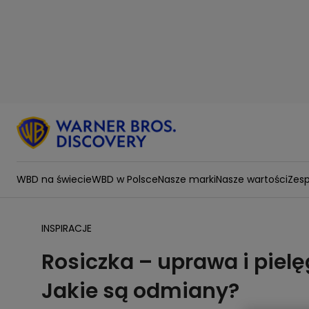
WBD na świecie
WBD w Polsce
Nasze marki
Nasze wartości
Zesp
INSPIRACJE
Rosiczka – uprawa i piel
Jakie są odmiany?