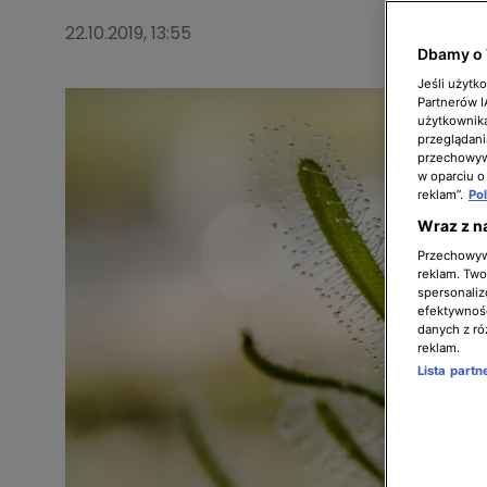
22.10.2019, 13:55
Dbamy o 
Jeśli użytk
Partnerów 
użytkownika
przeglądani
przechowywa
w oparciu o
reklam”.
Po
Wraz z n
Przechowywa
reklam. Twor
spersonaliz
efektywnośc
danych z ró
reklam.
Lista part