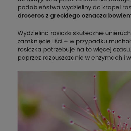
podobieństwa wydzieliny do kropel rosy
droseros z greckiego oznacza bowiem 
Wydzielina rosiczki skutecznie unieru
zamknięcie liści – w przypadku muchołó
rosiczka potrzebuje na to więcej czasu
poprzez rozpuszczanie w enzymach i wc