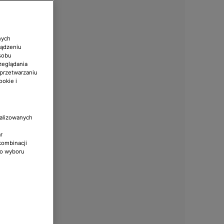
nych
ządzeniu
sobu
zeglądania
 przetwarzaniu
ookie i
nalizowanych
r
kombinacji
do wyboru