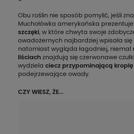
Obu roślin nie sposób pomylić, jeśli zn
Muchołówka amerykańska prezentuje s
szczęki
, w które chwyta swoje zdobycze.
owadożernych najbardziej wpisała się 
natomiast wygląda łagodniej, niemal 
liściach
znajdują się czerwonawe czułki
wydziela
ciecz przypominającą kroplę
podejrzewające owady.
CZY WIESZ, ŻE...