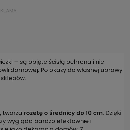
czki – są objęte ścisłą ochroną i nie
dowli domowej. Po okazy do własnej uprawy
 sklepów.
y, tworzą
rozetę o średnicy do 10 cm
. Dzięki
czy wygląda bardzo efektownie i
e się jako dekoracja domów. Z