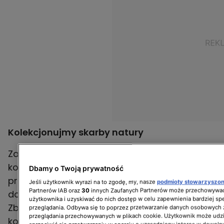
Kolekcjonujmy skarby natury
Zanim nadejdą chłodniejsze dni, jeszcze pod
koniec lata można zacząć zbierać i suszyć
Dbamy o Twoją prywatność
przeróżne kwiaty oraz kłosy zbóż, które bardzo
Jeśli użytkownik wyrazi na to zgodę, my, nasze
podmioty stowarzyszo
Partnerów IAB oraz
30
innych Zaufanych Partnerów może przechowywać
dobrze pasują do bukietów jesiennych.
użytkownika i uzyskiwać do nich dostęp w celu zapewnienia bardziej 
Zbierajmy ponadto także kasztany, żołędzie,
przeglądania. Odbywa się to poprzez przetwarzanie danych osobowych
przeglądania przechowywanych w plikach cookie. Użytkownik może udzi
kolorowe liście, czy jarzębinę. Rozmaite,