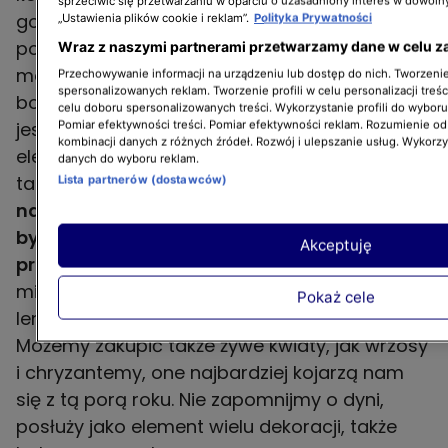
sprzeciwić się przetwarzaniu w oparciu o uzasadniony interes w dowoln
gotowe kompozycje stroików do domu,
„Ustawienia plików cookie i reklam”.
Polityka Prywatności
pokazują, że nawet znaleziona w lesie gałąź
Wraz z naszymi partnerami przetwarzamy dane w celu z
może posłużyć, jako dekoracja do wieszania
Przechowywanie informacji na urządzeniu lub dostęp do nich. Tworzenie 
spersonalizowanych reklam. Tworzenie profili w celu personalizacji treśc
bombek choinkowych lub innych domowych
celu doboru spersonalizowanych treści. Wykorzystanie profili do wybor
jesiennych dekoracji. Poza naturalnymi
Pomiar efektywności treści. Pomiar efektywności reklam. Rozumienie odb
kombinacji danych z różnych źródeł. Rozwój i ulepszanie usług. Wykorz
elementami potrzebować będziemy również
danych do wyboru reklam.
takich drobiazgów, jak
szklane przezroczyste
Lista partnerów (dostawców)
naczynia, wazony, gliniane garnki, mogą
być również miedziane naczynia, a także
Akceptuję
przeróżnej wielkości kosze, czy tkaniny
(w
miarę możliwości, jak najbardziej naturalne:
Pokaż cele
len, szare płótno oraz haftowane serwetki).
Możemy zakupić także żywe kwiaty, jak wrzosy
i chryzantemy, one najbardziej kojarzą nam
się z tą porą roku. Nie zapomnijmy o dyni,
posłuży jako element wielu dekoracji, także