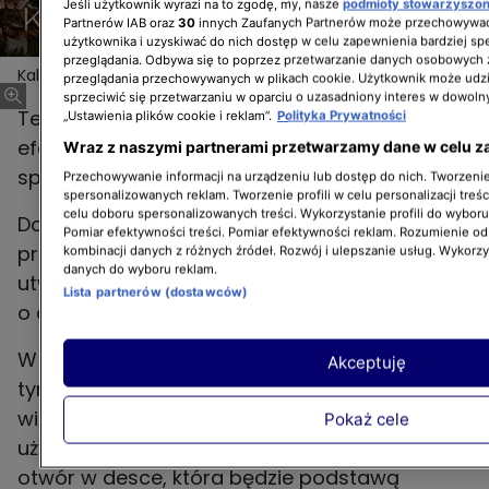
Jeśli użytkownik wyrazi na to zgodę, my, nasze
podmioty stowarzyszo
Partnerów IAB oraz
30
innych Zaufanych Partnerów może przechowywać
użytkownika i uzyskiwać do nich dostęp w celu zapewnienia bardziej 
przeglądania. Odbywa się to poprzez przetwarzanie danych osobowych
Kalendarz adwentowy 9: świecznik w kształcie choinki
przeglądania przechowywanych w plikach cookie. Użytkownik może udzi
sprzeciwić się przetwarzaniu w oparciu o uzasadniony interes w dowoln
Ten drewniany świecznik jest wyjątkowo
„Ustawienia plików cookie i reklam”.
Polityka Prywatności
efektowny, ale jego wykonanie wymaga
Wraz z naszymi partnerami przetwarzamy dane w celu z
sporych umiejętności i precyzji.
Przechowywanie informacji na urządzeniu lub dostęp do nich. Tworzenie 
spersonalizowanych reklam. Tworzenie profili w celu personalizacji treśc
celu doboru spersonalizowanych treści. Wykorzystanie profili do wybor
Do jego zrobienia będziesz potrzebować 19
Pomiar efektywności treści. Pomiar efektywności reklam. Rozumienie odb
przyciętych listewek, które po ułożeniu
kombinacji danych z różnych źródeł. Rozwój i ulepszanie usług. Wykorz
danych do wyboru reklam.
utworzą choinkę, wiertarki, metalowego pręta
Lista partnerów (dostawców)
o długości ok. 70 cm i metalowych nakładek.
W każdej listewce wyznacz środek i wywierć w
Akceptuję
tym miejscu otwór. Pamiętaj, by wielkość
wiertła odpowiadała średnicy pręta, którego
Pokaż cele
użyjesz do zmontowania choinki. Wywierć też
otwór w desce, która będzie podstawą