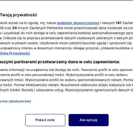
Twoją prywatność
ownik wyrazi na to zgodę, my, nasze
podmioty stowarzyszone
i naszych
161
Zaufa
IAB oraz
30
innych Zaufanych Partnerów może przechowywać dane osobowe na ur
 i uzyskiwać do nich dostęp w celu zapewnienia bardziej spersonalizowanego spo
a. Odbywa się to poprzez przetwarzanie danych osobowych zebranych z danych pr
nych w plikach cookie. Użytkownik może udzielić/wycofać zgodę i sprzeciwić się
 uzasadniony interes w dowolnym momencie, klikając przycisk „Ustawienia plików c
lityka Prywatności
aszymi partnerami przetwarzamy dane w celu zapewnienia:
nie informacji na urządzeniu lub dostęp do nich. Tworzenie profili w celu sperso
zenie profili w celu personalizacji treści. Wykorzystywanie profili w celu doboru
owanych treści. Wykorzystanie profili do wyboru spersonalizowanych reklam. Pomia
i treści. Pomiar efektywności reklam. Rozumienie odbiorców dzięki statystyce lub 
żnych źródeł. Rozwój i ulepszanie usług. Wykorzystywanie ograniczonych danych 
nerów (dostawców)
Pokaż cele
Akceptuję