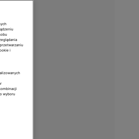
nych
ządzeniu
sobu
zeglądania
 przetwarzaniu
ookie i
nalizowanych
r
kombinacji
do wyboru