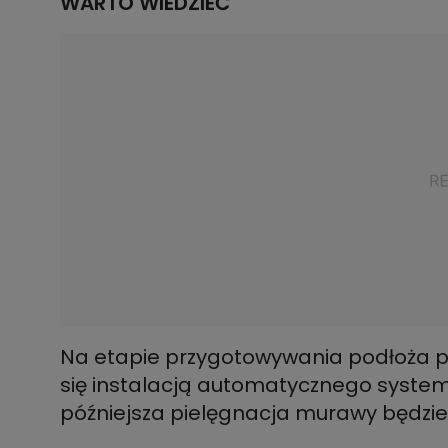
WARTO WIEDZIEĆ
Na etapie przygotowywania podłoża po
się instalacją automatycznego syste
późniejsza pielęgnacja murawy będzie o