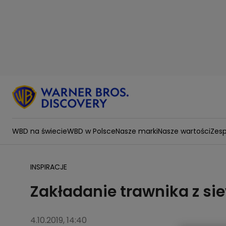
WBD na świecie
WBD w Polsce
Nasze marki
Nasze wartości
Zesp
INSPIRACJE
Zakładanie trawnika z si
4.10.2019, 14:40