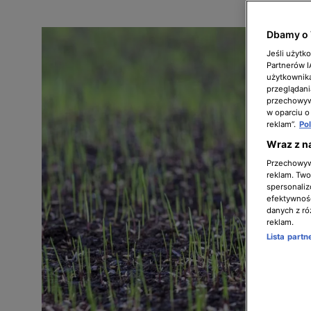
Dbamy o 
Jeśli użytk
Partnerów 
użytkownika
przeglądani
przechowywa
w oparciu o
reklam”.
Po
Wraz z n
Przechowywa
reklam. Twor
spersonaliz
efektywnośc
danych z ró
reklam.
Lista part