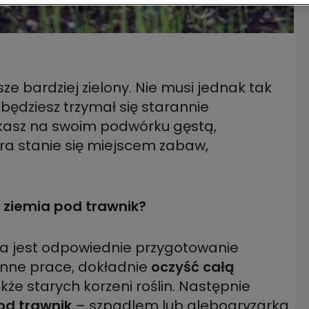
sze bardziej zielony. Nie musi jednak tak
i będziesz trzymał się starannie
kasz na swoim podwórku gęstą,
óra stanie się miejscem zabaw,
 ziemia pod trawnik?
ka jest odpowiednie przygotowanie
 inne prace, dokładnie
oczyść całą
akże starych korzeni roślin. Następnie
od trawnik
– szpadlem lub glebogryzarką.