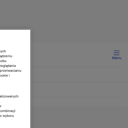
nych
ządzeniu
Menu
sobu
zeglądania
 przetwarzaniu
ookie i
nalizowanych
r
kombinacji
do wyboru