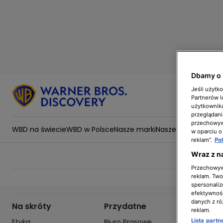
Dbamy o 
Jeśli użytk
Partnerów 
użytkownika
przeglądani
przechowywa
WBD na świecie
WBD w Polsce
Nasze marki
Nasze wartości
Zesp
w oparciu o
reklam”.
Po
Wraz z n
Przechowywa
reklam. Twor
spersonaliz
efektywnośc
danych z ró
Na skróty
Przydatne
Infor
reklam.
Etyka
Biuro Prasowe
Inform
Lista part