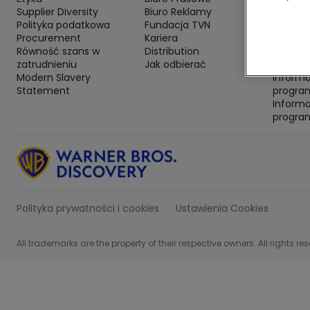
Supplier Diversity
Biuro Reklamy
progra
Polityka podatkowa
Fundacja TVN
Inform
Procurement
Kariera
progra
Równość szans w
Distribution
Inform
zatrudnieniu
Jak odbierać
program
Modern Slavery
Inform
Statement
progra
Inform
progra
Polityka prywatności i cookies
Ustawienia Cookies
All trademarks are the property of their respective owners. All rights re