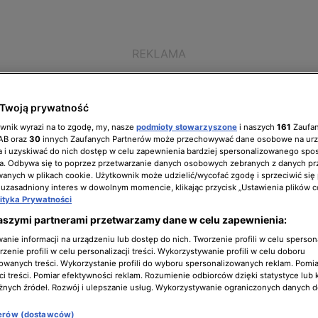
Twoją prywatność
ownik wyrazi na to zgodę, my, nasze
podmioty stowarzyszone
i naszych
161
Zaufa
IAB oraz
30
innych Zaufanych Partnerów może przechowywać dane osobowe na ur
 i uzyskiwać do nich dostęp w celu zapewnienia bardziej spersonalizowanego spo
a. Odbywa się to poprzez przetwarzanie danych osobowych zebranych z danych pr
nych w plikach cookie. Użytkownik może udzielić/wycofać zgodę i sprzeciwić się
ół zarządzający
Biuro prasowe
Kariera
 uzasadniony interes w dowolnym momencie, klikając przycisk „Ustawienia plików c
lityka Prywatności
aszymi partnerami przetwarzamy dane w celu zapewnienia:
nie informacji na urządzeniu lub dostęp do nich. Tworzenie profili w celu sperso
zenie profili w celu personalizacji treści. Wykorzystywanie profili w celu doboru
owanych treści. Wykorzystanie profili do wyboru spersonalizowanych reklam. Pomia
i treści. Pomiar efektywności reklam. Rozumienie odbiorców dzięki statystyce lub 
żnych źródeł. Rozwój i ulepszanie usług. Wykorzystywanie ograniczonych danych 
macje o nadawcy
acje o nadawcy
nerów (dostawców)