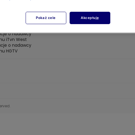
mu METRO
acje o nadawcy
mu iTvn
Pokaż cele
Akceptuję
acje o nadawcy
u iTvn Extra
acje o nadawcy
mu iTvn West
acje o nadawcy
mu HGTV
served.