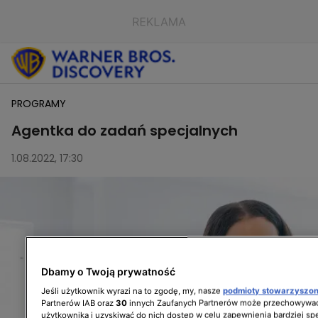
PROGRAMY
Agentka do zadań specjalnych
1.08.2022, 17:30
Dbamy o Twoją prywatność
Jeśli użytkownik wyrazi na to zgodę, my, nasze
podmioty stowarzyszo
Partnerów IAB oraz
30
innych Zaufanych Partnerów może przechowywać
użytkownika i uzyskiwać do nich dostęp w celu zapewnienia bardziej 