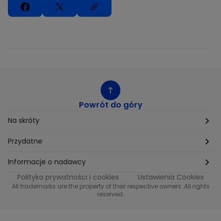
Powrót do góry
Na skróty
Etyka
Przydatne
Supplier Diversity
Biuro Prasowe
Informacje o nadawcy
Polityka prywatności i cookies
Ustawienia Cookies
Polityka podatkowa
Biuro Reklamy
Informacje o nadawcy programu METRO
All trademarks are the property of their respective owners. All rights
reserved.
Procurement
Fundacja TVN
Informacje o nadawcy programu iTvn