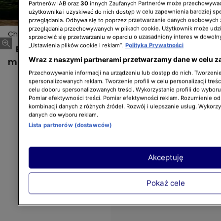
Partnerów IAB oraz
30
innych Zaufanych Partnerów może przechowywać
użytkownika i uzyskiwać do nich dostęp w celu zapewnienia bardziej 
przeglądania. Odbywa się to poprzez przetwarzanie danych osobowych
przeglądania przechowywanych w plikach cookie. Użytkownik może udzi
Chcę mieszkać przy plaży
sprzeciwić się przetwarzaniu w oparciu o uzasadniony interes w dowoln
„Ustawienia plików cookie i reklam”.
Polityka Prywatności
Bohaterów tego programu łączy jedno
Wraz z naszymi partnerami przetwarzamy dane w celu z
marzenie – mieszkać jak najbliżej plaży.
Przechowywanie informacji na urządzeniu lub dostęp do nich. Tworzenie 
spersonalizowanych reklam. Tworzenie profili w celu personalizacji treśc
celu doboru spersonalizowanych treści. Wykorzystanie profili do wybor
Pomiar efektywności treści. Pomiar efektywności reklam. Rozumienie odb
kombinacji danych z różnych źródeł. Rozwój i ulepszanie usług. Wykorz
danych do wyboru reklam.
Lista partnerów (dostawców)
Akceptuję
Pokaż cele