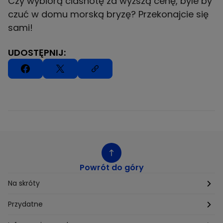
Czy wybiorą ciasnotę za wyższą cenę, byle by
czuć w domu morską bryzę? Przekonajcie się
sami!
UDOSTĘPNIJ:
Powrót do góry
Na skróty
Etyka
Przydatne