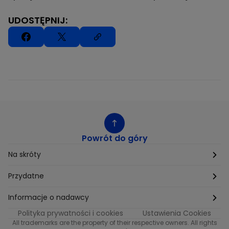
UDOSTĘPNIJ:
Powrót do góry
Na skróty
Etyka
Przydatne
Supplier Diversity
Biuro Prasowe
Informacje o nadawcy
Polityka prywatności i cookies
Ustawienia Cookies
Polityka podatkowa
Biuro Reklamy
Informacje o nadawcy programu METRO
All trademarks are the property of their respective owners. All rights