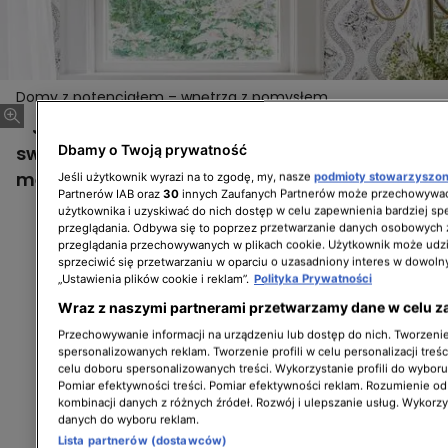
Domy z potencjałem – wnętrza z pomysłem
Joanna Gaines pokazuje projektową część
Dbamy o Twoją prywatność
swojej pracy przy dokonanych do tej pory
metamorfozach.
Jeśli użytkownik wyrazi na to zgodę, my, nasze
podmioty stowarzyszo
Partnerów IAB oraz
30
innych Zaufanych Partnerów może przechowywać
użytkownika i uzyskiwać do nich dostęp w celu zapewnienia bardziej 
przeglądania. Odbywa się to poprzez przetwarzanie danych osobowych
przeglądania przechowywanych w plikach cookie. Użytkownik może udzi
sprzeciwić się przetwarzaniu w oparciu o uzasadniony interes w dowoln
„Ustawienia plików cookie i reklam”.
Polityka Prywatności
Wraz z naszymi partnerami przetwarzamy dane w celu z
Przechowywanie informacji na urządzeniu lub dostęp do nich. Tworzenie 
spersonalizowanych reklam. Tworzenie profili w celu personalizacji treśc
celu doboru spersonalizowanych treści. Wykorzystanie profili do wybor
Pomiar efektywności treści. Pomiar efektywności reklam. Rozumienie odb
kombinacji danych z różnych źródeł. Rozwój i ulepszanie usług. Wykorz
danych do wyboru reklam.
Lista partnerów (dostawców)