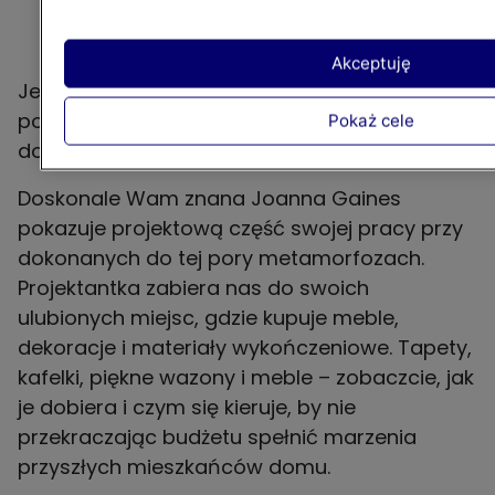
Akceptuję
Jeśli zakochaliście się we wnętrzach „Domów z
potencjałem" i pragniecie przyjrzeć się im
Pokaż cele
dokładniej, koniecznie obejrzyjcie ten program.
Doskonale Wam znana Joanna Gaines
pokazuje projektową część swojej pracy przy
dokonanych do tej pory metamorfozach.
Projektantka zabiera nas do swoich
ulubionych miejsc, gdzie kupuje meble,
dekoracje i materiały wykończeniowe. Tapety,
kafelki, piękne wazony i meble – zobaczcie, jak
je dobiera i czym się kieruje, by nie
przekraczając budżetu spełnić marzenia
przyszłych mieszkańców domu.