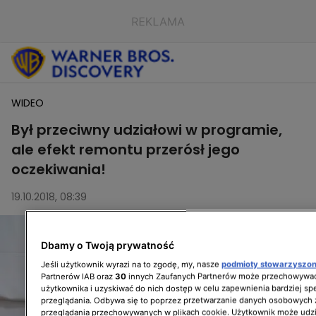
WIDEO
Był przeciwny udziałowi w programie,
ale efekt remontu przerósł jego
oczekiwania!
19.10.2018, 08:39
Dbamy o Twoją prywatność
Jeśli użytkownik wyrazi na to zgodę, my, nasze
podmioty stowarzyszo
Partnerów IAB oraz
30
innych Zaufanych Partnerów może przechowywać
użytkownika i uzyskiwać do nich dostęp w celu zapewnienia bardziej 
przeglądania. Odbywa się to poprzez przetwarzanie danych osobowych
przeglądania przechowywanych w plikach cookie. Użytkownik może udzi