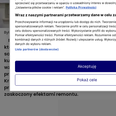
sprzeciwić się przetwarzaniu w oparciu o uzasadniony interes w dowoln
„Ustawienia plików cookie i reklam”.
Polityka Prywatności
Wraz z naszymi partnerami przetwarzamy dane w celu z
Przechowywanie informacji na urządzeniu lub dostęp do nich. Tworzenie 
spersonalizowanych reklam. Tworzenie profili w celu personalizacji treśc
celu doboru spersonalizowanych treści. Wykorzystanie profili do wybor
Był przeciwny udziałowi w programie, ale efekt
Więcej
Pomiar efektywności treści. Pomiar efektywności reklam. Rozumienie odb
remontu przerósł jego oczekiwania!
Mariusz to złota rączka i w mieszkaniu,
kombinacji danych z różnych źródeł. Rozwój i ulepszanie usług. Wykorz
danych do wyboru reklam.
które kupił razem z Anią, wiele rzeczy zrobił
Lista partnerów (dostawców)
sam. Niestety, para nie miała pomysłu na
kuchnię i salon, więc Ania zdecydowała się
Akceptuję
wziąć udział w programie "Zgłoś remont", by
projektem tych pomieszczeń zajął się
Pokaż cele
Krzysztof Miruć. Mariusz, początkowo
przeciwny temu pomysłowi, był miło
zaskoczony efektami remontu.