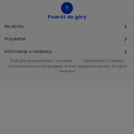
Powrót do góry
Na skróty
Etyka
Przydatne
Supplier Diversity
Biuro Prasowe
Informacje o nadawcy
Polityka prywatności i cookies
Ustawienia Cookies
Polityka podatkowa
Biuro Reklamy
Informacje o nadawcy programu METRO
All trademarks are the property of their respective owners. All rights
reserved.
Procurement
Fundacja TVN
Informacje o nadawcy programu iTvn
Równość szans w zatrudnieniu
Kariera
Informacje o nadawcy programu iTvn Extra
Modern Slavery Statement
Distribution
Informacje o nadawcy programu iTvn West
Jak odbierać
Informacje o nadawcy programu HGTV