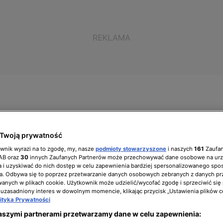
ół zarządzający
Biuro prasowe
Kariera
Twoją prywatność
ownik wyrazi na to zgodę, my, nasze
podmioty stowarzyszone
i naszych
161
Zaufa
IAB oraz
30
innych Zaufanych Partnerów może przechowywać dane osobowe na ur
 i uzyskiwać do nich dostęp w celu zapewnienia bardziej spersonalizowanego spo
a. Odbywa się to poprzez przetwarzanie danych osobowych zebranych z danych pr
 Life
nych w plikach cookie. Użytkownik może udzielić/wycofać zgodę i sprzeciwić się
 uzasadniony interes w dowolnym momencie, klikając przycisk „Ustawienia plików c
lityka Prywatności
aszymi partnerami przetwarzamy dane w celu zapewnienia: