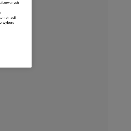
nalizowanych
r
kombinacji
do wyboru