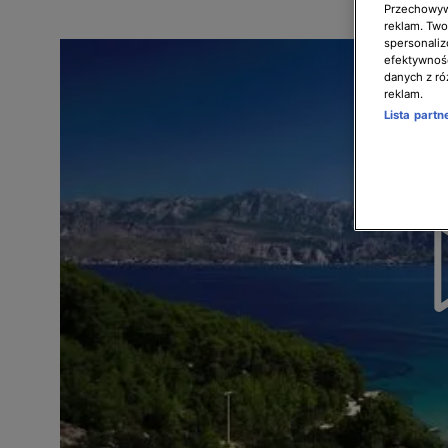
Przechowywa
reklam. Twor
spersonaliz
efektywnośc
danych z ró
reklam.
Lista part