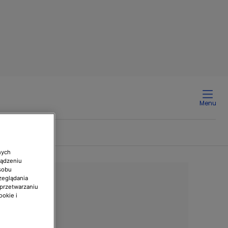
Menu
nych
ządzeniu
sobu
zeglądania
 przetwarzaniu
ookie i