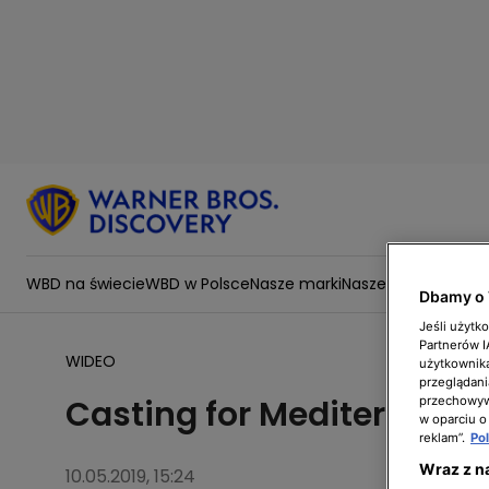
WBD na świecie
WBD w Polsce
Nasze marki
Nasze wartości
Zesp
Dbamy o 
Jeśli użytk
Partnerów 
WIDEO
użytkownika
przeglądani
Casting for Mediterranean
przechowywa
w oparciu o
reklam”.
Po
Wraz z n
10.05.2019, 15:24