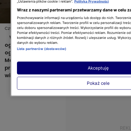
„Ustawienia plików cookie i reklam”.
Polityka Prywatności
Wraz z naszymi partnerami przetwarzamy dane w celu z
Przechowywanie informacji na urządzeniu lub dostęp do nich. Tworzenie 
spersonalizowanych reklam. Tworzenie profili w celu personalizacji treśc
Czy Maja Popielarska chce już nadejścia wiosny?
celu doboru spersonalizowanych treści. Wykorzystanie profili do wybor
Pomiar efektywności treści. Pomiar efektywności reklam. Rozumienie odb
Wiosna to ulubiona pora wszystkich
kombinacji danych z różnych źródeł. Rozwój i ulepszanie usług. Wykorz
danych do wyboru reklam.
ogrodników. Przyroda budzi się do życia, a w
Lista partnerów (dostawców)
ogrodzie można wreszcie zacząć pracę. Czy
Maja Popielarska chciałaby, żeby wiosna
przyszła jak najszybciej? Zobaczcie nasze
Akceptuję
wideo!
Pokaż cele