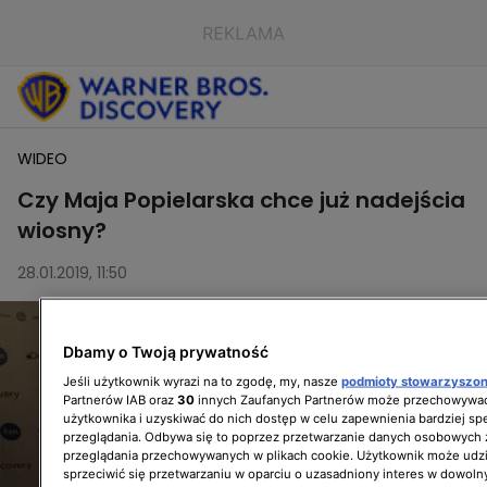
WIDEO
Czy Maja Popielarska chce już nadejścia
wiosny?
28.01.2019, 11:50
Dbamy o Twoją prywatność
Jeśli użytkownik wyrazi na to zgodę, my, nasze
podmioty stowarzyszo
Partnerów IAB oraz
30
innych Zaufanych Partnerów może przechowywać
użytkownika i uzyskiwać do nich dostęp w celu zapewnienia bardziej 
przeglądania. Odbywa się to poprzez przetwarzanie danych osobowych
przeglądania przechowywanych w plikach cookie. Użytkownik może udzi
sprzeciwić się przetwarzaniu w oparciu o uzasadniony interes w dowoln