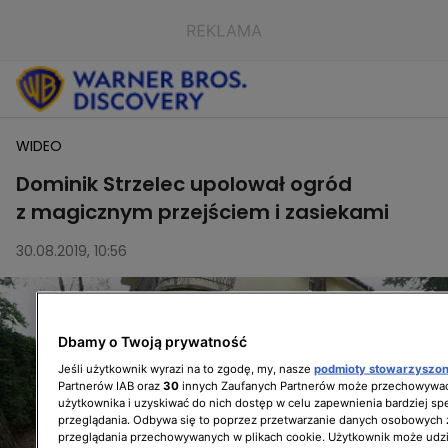
WIDEO
Dominik Strzelec upolował ogród
z magicznym przejściem i zasiekami
30.08.2019, 10:56
Dbamy o Twoją prywatność
Jeśli użytkownik wyrazi na to zgodę, my, nasze
podmioty stowarzyszo
Partnerów IAB oraz
30
innych Zaufanych Partnerów może przechowywać
użytkownika i uzyskiwać do nich dostęp w celu zapewnienia bardziej 
przeglądania. Odbywa się to poprzez przetwarzanie danych osobowych
przeglądania przechowywanych w plikach cookie. Użytkownik może udzi