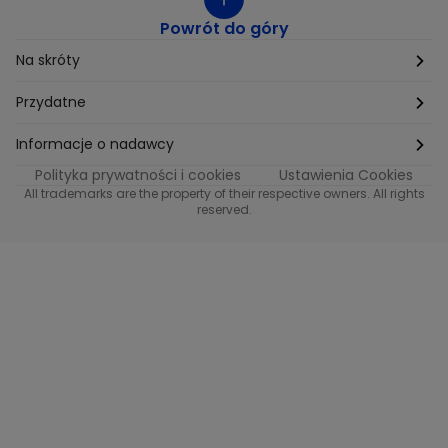
Powrót do góry
Na skróty
Etyka
Przydatne
Supplier Diversity
Biuro Prasowe
Informacje o nadawcy
Polityka prywatności i cookies
Ustawienia Cookies
Polityka podatkowa
Biuro Reklamy
Informacje o nadawcy programu METRO
All trademarks are the property of their respective owners. All rights
reserved.
Procurement
Fundacja TVN
Informacje o nadawcy programu iTvn
Równość szans w zatrudnieniu
Kariera
Informacje o nadawcy programu iTvn Extra
Modern Slavery Statement
Distribution
Informacje o nadawcy programu iTvn West
Jak odbierać
Informacje o nadawcy programu HGTV