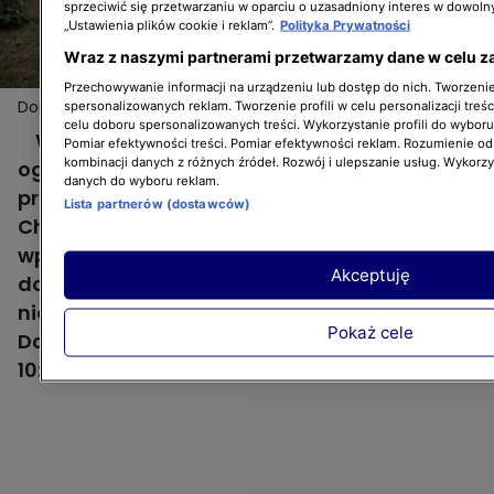
sprzeciwić się przetwarzaniu w oparciu o uzasadniony interes w dowoln
„Ustawienia plików cookie i reklam”.
Polityka Prywatności
Wraz z naszymi partnerami przetwarzamy dane w celu z
Przechowywanie informacji na urządzeniu lub dostęp do nich. Tworzenie 
Dominik Strzelec upolował ogród z magicznym
Więcej
spersonalizowanych reklam. Tworzenie profili w celu personalizacji treśc
celu doboru spersonalizowanych treści. Wykorzystanie profili do wybor
przejściem i zasiekami
W 1. odcinku 3. sezonu "Polowania na
Pomiar efektywności treści. Pomiar efektywności reklam. Rozumienie odb
kombinacji danych z różnych źródeł. Rozwój i ulepszanie usług. Wykorz
ogród" Dominik Strzelec trafi do
danych do wyboru reklam.
przydomowego ogrodu Ewy i jej syna Janka.
Lista partnerów (dostawców)
Chłopak próbował zająć się nim, gdy tylko
wprowadził się razem z mamą do nowego
Akceptuję
domu. Niestety, jego próby spełzły na
niczym. Czy trudne podłoże pokona też
Pokaż cele
Dominika? Przekonacie się 1 września o
10:30!