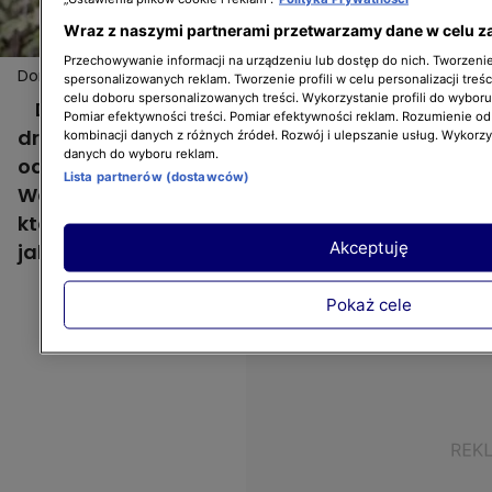
Wraz z naszymi partnerami przetwarzamy dane w celu z
Przechowywanie informacji na urządzeniu lub dostęp do nich. Tworzenie 
Domki dla owadów
spersonalizowanych reklam. Tworzenie profili w celu personalizacji treśc
celu doboru spersonalizowanych treści. Wykorzystanie profili do wybor
Dzięki owadom kwitną kwiaty i owocują
Pomiar efektywności treści. Pomiar efektywności reklam. Rozumienie odb
drzewa. Niestety, pszczoły mają coraz mniej
kombinacji danych z różnych źródeł. Rozwój i ulepszanie usług. Wykorz
danych do wyboru reklam.
odpowiednich miejsc do gniazdowania.
Lista partnerów (dostawców)
Warto więc w ogrodzie postawić im budki,
które mogą im służyć jako dom. Zobaczcie,
Akceptuję
jak je zrobić!
Pokaż cele