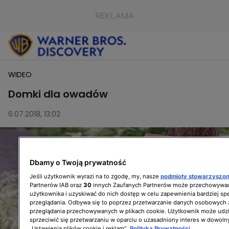
WIDEO
Domki dla owadów
6.07.2018, 13:02
Dbamy o Twoją prywatność
Jeśli użytkownik wyrazi na to zgodę, my, nasze
podmioty stowarzyszo
Partnerów IAB oraz
30
innych Zaufanych Partnerów może przechowywać
użytkownika i uzyskiwać do nich dostęp w celu zapewnienia bardziej 
przeglądania. Odbywa się to poprzez przetwarzanie danych osobowych
przeglądania przechowywanych w plikach cookie. Użytkownik może udzi
sprzeciwić się przetwarzaniu w oparciu o uzasadniony interes w dowoln
„Ustawienia plików cookie i reklam”.
Polityka Prywatności