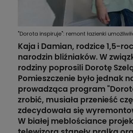
"Dorota inspiruje": remont łazienki umożliwił
Kaja i Damian, rodzice 1,5-ro
narodzin bliźniaków. W związ
rodziny poprosili Dorotę Sze
Pomieszczenie było jednak na
prowadząca program "Dorota i
zrobić, musiała przenieść częś
zdecydowała się wyremontow
W białej meblościance proje
telewizora stanęły pralka or