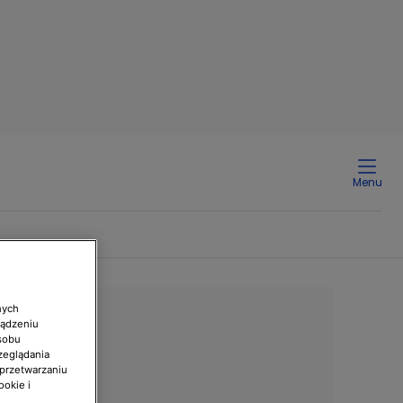
Menu
nych
ządzeniu
sobu
zeglądania
 przetwarzaniu
ookie i