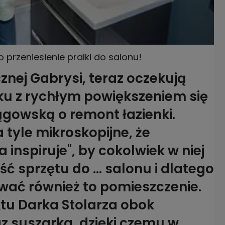
o przeniesienie pralki do salonu!
cznej Gabrysi, teraz oczekują
ku z rychłym powiększeniem się
lągowską o remont łazienki.
 tyle mikroskopijne, że
nspiruje", by cokolwiek w niej
ć sprzętu do ... salonu i dlatego
ać również to pomieszczenie.
ktu Darka Stolarza obok
az suszarka, dzięki czemu w