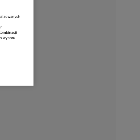
nalizowanych
r
kombinacji
do wyboru