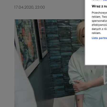
Wraz z n
17.04.2020, 23:00
Przechowywa
reklam. Twor
spersonaliz
efektywnośc
danych z ró
reklam.
Lista part