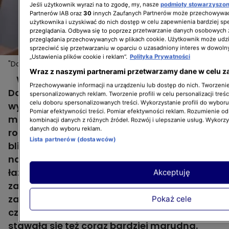
Jeśli użytkownik wyrazi na to zgodę, my, nasze
podmioty stowarzyszo
Partnerów IAB oraz
30
innych Zaufanych Partnerów może przechowywać
użytkownika i uzyskiwać do nich dostęp w celu zapewnienia bardziej 
przeglądania. Odbywa się to poprzez przetwarzanie danych osobowych
przeglądania przechowywanych w plikach cookie. Użytkownik może udzi
sprzeciwić się przetwarzaniu w oparciu o uzasadniony interes w dowoln
„Ustawienia plików cookie i reklam”.
Polityka Prywatności
"Dorota inspiruje": zapalenie płuc i gorączka. Nic nie
Więcej
Wraz z naszymi partnerami przetwarzamy dane w celu z
powstrzyma Doroty przed pilnowaniem swojej ekipy!
W 6. odcinku programu "Dorota inspiruje"
Przechowywanie informacji na urządzeniu lub dostęp do nich. Tworzenie 
Dorota Szelągowska obiecała
spersonalizowanych reklam. Tworzenie profili w celu personalizacji treśc
celu doboru spersonalizowanych treści. Wykorzystanie profili do wybor
wyremontować łazienkę młodego
Pomiar efektywności treści. Pomiar efektywności reklam. Rozumienie odb
małżeństwa - Kai i Damiana. Rodzice 1,5-
kombinacji danych z różnych źródeł. Rozwój i ulepszanie usług. Wykorz
danych do wyboru reklam.
rocznej Gabrysi oczekują narodzin
Lista partnerów (dostawców)
bliźniaków, więc zależało im na jak
najszybszym zakończeniu rewolucji w
łazience. Nasza prowadząca nie chciała ich
Akceptuję
zawieść i kontynuowała remont mimo
zapalenia oskrzeli. Z godziny na godzinę
Pokaż cele
czuła się coraz gorzej i w konsekwencji
stawała się też coraz bardziej marudna.