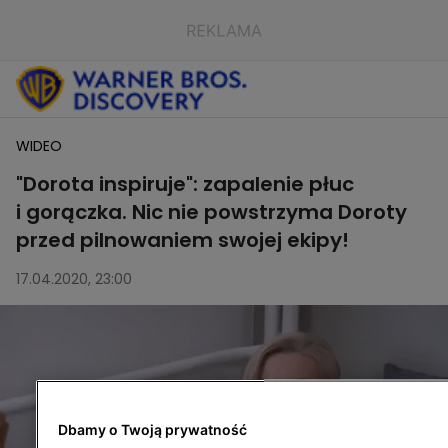
WIDEO
"Dorota inspiruje": zapalenie płuc
i gorączka. Nic nie powstrzyma Doroty
przed pilnowaniem swojej ekipy!
17.04.2020, 23:00
Dbamy o Twoją prywatność