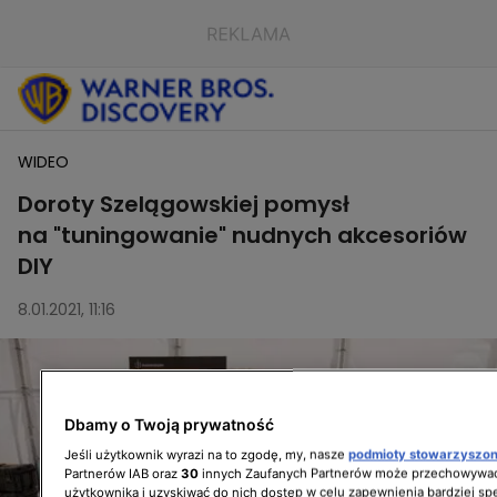
WIDEO
Doroty Szelągowskiej pomysł
na "tuningowanie" nudnych akcesoriów
DIY
8.01.2021, 11:16
Dbamy o Twoją prywatność
Jeśli użytkownik wyrazi na to zgodę, my, nasze
podmioty stowarzyszo
Partnerów IAB oraz
30
innych Zaufanych Partnerów może przechowywać
użytkownika i uzyskiwać do nich dostęp w celu zapewnienia bardziej 