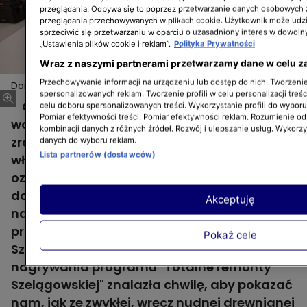
przeglądania. Odbywa się to poprzez przetwarzanie danych osobowych
przeglądania przechowywanych w plikach cookie. Użytkownik może udzi
sprzeciwić się przetwarzaniu w oparciu o uzasadniony interes w dowoln
„Ustawienia plików cookie i reklam”.
Polityka Prywatności
Wraz z naszymi partnerami przetwarzamy dane w celu z
Przechowywanie informacji na urządzeniu lub dostęp do nich. Tworzenie 
Doroty Szelągowskiej pomysł na "tuningowanie"
Więcej
spersonalizowanych reklam. Tworzenie profili w celu personalizacji treśc
nudnych akcesoriów DIY
Oryginalne gadżety do naszych wnętrz
celu doboru spersonalizowanych treści. Wykorzystanie profili do wybor
Pomiar efektywności treści. Pomiar efektywności reklam. Rozumienie odb
wcale nie muszą być drogie. Wystarczy
kombinacji danych z różnych źródeł. Rozwój i ulepszanie usług. Wykorz
zrobić je samemu. A dodatkową zaletą
danych do wyboru reklam.
Lista partnerów (dostawców)
własnoręcznego wykonywania czy
ozdabiania akcesoriów jest to, że zrobimy je
dokładnie takie, jak podobają nam się
Akceptuję
najbardziej. Samo wykonanie jest niezwykle
proste, co udowodniła nam Dorota
Pokaż cele
Szelągowska. Projektantka wnętrz podczas
nagrywania programu "Totalne remonty
Szelągowskiej" znalazła chwilę, aby pokazać
nam, jak ze zwykłej, wręcz nudnej drewnianej