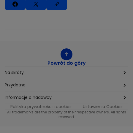
Powrót do góry
Na skróty
Etyka
Przydatne
Supplier Diversity
Biuro Prasowe
Informacje o nadawcy
Polityka prywatności i cookies
Ustawienia Cookies
Polityka podatkowa
Biuro Reklamy
Informacje o nadawcy programu METRO
All trademarks are the property of their respective owners. All rights
reserved.
Procurement
Fundacja TVN
Informacje o nadawcy programu iTvn