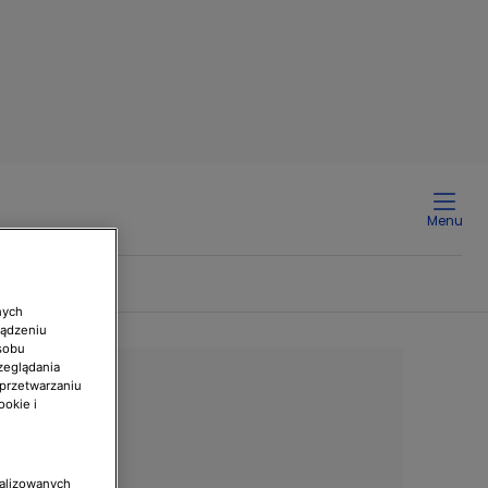
Menu
nych
ządzeniu
sobu
zeglądania
 przetwarzaniu
ookie i
nalizowanych