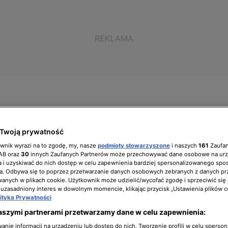
Twoją prywatność
ół zarządzający
Biuro prasowe
Kariera
ownik wyrazi na to zgodę, my, nasze
podmioty stowarzyszone
i naszych
161
Zaufa
IAB oraz
30
innych Zaufanych Partnerów może przechowywać dane osobowe na ur
 i uzyskiwać do nich dostęp w celu zapewnienia bardziej spersonalizowanego spo
a. Odbywa się to poprzez przetwarzanie danych osobowych zebranych z danych pr
nych w plikach cookie. Użytkownik może udzielić/wycofać zgodę i sprzeciwić się
fka, którą trzeba dopasować
 uzasadniony interes w dowolnym momencie, klikając przycisk „Ustawienia plików c
lityka Prywatności
aszymi partnerami przetwarzamy dane w celu zapewnienia:
nie informacji na urządzeniu lub dostęp do nich. Tworzenie profili w celu sperso