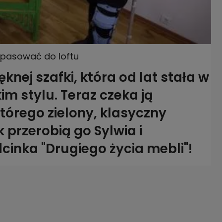
dopasować do loftu
ęknej szafki, która od lat stała w
m stylu. Teraz czeka ją
tórego zielony, klasyczny
 przerobią go Sylwia i
dcinka "Drugiego życia mebli"!