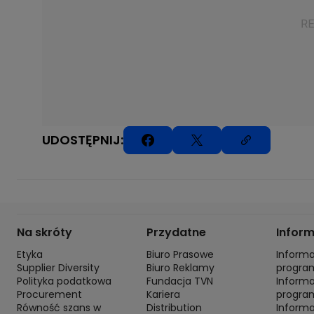
UDOSTĘPNIJ:
Na skróty
Przydatne
Infor
Etyka
Biuro Prasowe
Inform
Supplier Diversity
Biuro Reklamy
progra
Polityka podatkowa
Fundacja TVN
Inform
Procurement
Kariera
progra
Równość szans w
Distribution
Inform