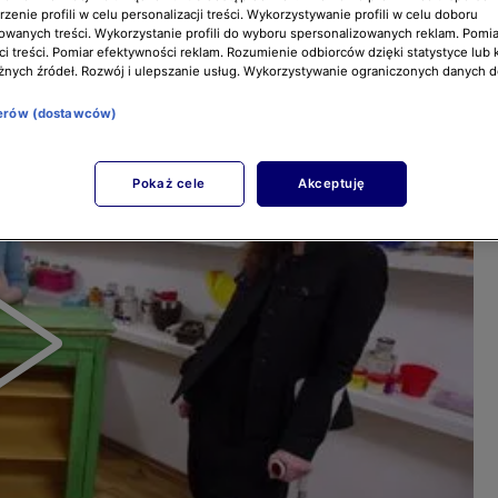
zenie profili w celu personalizacji treści. Wykorzystywanie profili w celu doboru
owanych treści. Wykorzystanie profili do wyboru spersonalizowanych reklam. Pomia
i treści. Pomiar efektywności reklam. Rozumienie odbiorców dzięki statystyce lub 
żnych źródeł. Rozwój i ulepszanie usług. Wykorzystywanie ograniczonych danych 
nerów (dostawców)
Pokaż cele
Akceptuję