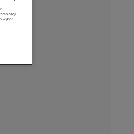
r
kombinacji
do wyboru