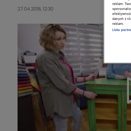
reklam. Twor
27.04.2018, 12:30
spersonaliz
efektywnośc
danych z ró
reklam.
Lista part