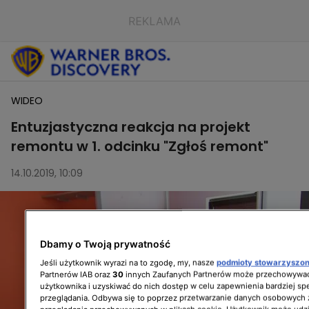
WIDEO
Entuzjastyczna reakcja na projekt
remontu w 1. odcinku "Zgłoś remont"
14.10.2019, 10:09
Dbamy o Twoją prywatność
Jeśli użytkownik wyrazi na to zgodę, my, nasze
podmioty stowarzyszo
Partnerów IAB oraz
30
innych Zaufanych Partnerów może przechowywać
użytkownika i uzyskiwać do nich dostęp w celu zapewnienia bardziej 
przeglądania. Odbywa się to poprzez przetwarzanie danych osobowych