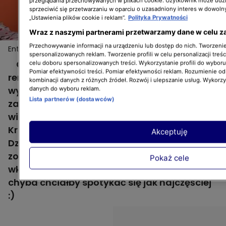
przeglądania przechowywanych w plikach cookie. Użytkownik może udzi
sprzeciwić się przetwarzaniu w oparciu o uzasadniony interes w dowoln
„Ustawienia plików cookie i reklam”.
Polityka Prywatności
Wraz z naszymi partnerami przetwarzamy dane w celu z
Przechowywanie informacji na urządzeniu lub dostęp do nich. Tworzenie 
Entuzjastyczna reakcja na projekt remontu w 1.
Więcej
spersonalizowanych reklam. Tworzenie profili w celu personalizacji treśc
odcinku "Zgłoś remont"
Choć Ania, bohaterka 1. odcinka "Zgłoś
celu doboru spersonalizowanych treści. Wykorzystanie profili do wybor
Pomiar efektywności treści. Pomiar efektywności reklam. Rozumienie odb
remont", doskonale wiedziała, jak ma
kombinacji danych z różnych źródeł. Rozwój i ulepszanie usług. Wykorz
wyglądać jej pokój po remoncie, bo
danych do wyboru reklam.
Lista partnerów (dostawców)
zaplanowała go w drobnych szczegółach,
widok wizualizacji, które przygotował dla niej
Krzysztof Miruć, wprawił ją w osłupienie.
Akceptuję
Dziewczynka miała łzy w oczach, gdy
zobaczyła, jak jej pokój będzie wyglądał już
Pokaż cele
wkrótce. Z takimi reakcjami nasz architekt
chyba chciałby spotykać się jak najczęściej
:)