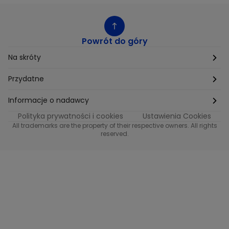
Powrót do góry
Na skróty
Etyka
Przydatne
Supplier Diversity
Biuro Prasowe
Informacje o nadawcy
Polityka prywatności i cookies
Ustawienia Cookies
Polityka podatkowa
Biuro Reklamy
Informacje o nadawcy programu METRO
All trademarks are the property of their respective owners. All rights
reserved.
Procurement
Fundacja TVN
Informacje o nadawcy programu iTvn
Równość szans w zatrudnieniu
Kariera
Informacje o nadawcy programu iTvn Extra
Modern Slavery Statement
Distribution
Informacje o nadawcy programu iTvn West
Jak odbierać
Informacje o nadawcy programu HGTV