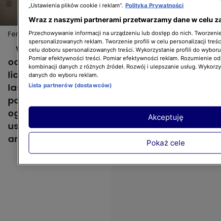
„Ustawienia plików cookie i reklam”.
Polityka Prywatności
Wraz z naszymi partnerami przetwarzamy dane w celu z
Feng shui w ogrodzie
Przechowywanie informacji na urządzeniu lub dostęp do nich. Tworzenie 
spersonalizowanych reklam. Tworzenie profili w celu personalizacji treśc
W okolicy Puszczy Niepołomickiej
celu doboru spersonalizowanych treści. Wykorzystanie profili do wybor
Pomiar efektywności treści. Pomiar efektywności reklam. Rozumienie odb
odkrywamy tajemniczy leśny ogród. Działka
kombinacji danych z różnych źródeł. Rozwój i ulepszanie usług. Wykorz
liczy sobie aż hektar i porasta ją w całości
danych do wyboru reklam.
las mieszany. Z boku ogrodu dominują dwa
Lista partnerów (dostawców)
połączone ze sobą stawy, jest tu też sauna
ogrodowa i placyk z fińską banią. Dom
Akceptuję
usytuowano zgodnie z chińską sztuką
aranżacji przestrzeni feng-shui.
Pokaż cele