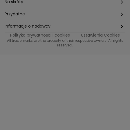
Na skróty
Etyka
Przydatne
Supplier Diversity
Biuro Prasowe
Informacje o nadawcy
Polityka prywatności i cookies
Ustawienia Cookies
Polityka podatkowa
Biuro Reklamy
Informacje o nadawcy programu METRO
All trademarks are the property of their respective owners. All rights
reserved.
Procurement
Fundacja TVN
Informacje o nadawcy programu iTvn
Równość szans w zatrudnieniu
Kariera
Informacje o nadawcy programu iTvn Extra
Modern Slavery Statement
Distribution
Informacje o nadawcy programu iTvn West
Jak odbierać
Informacje o nadawcy programu HGTV