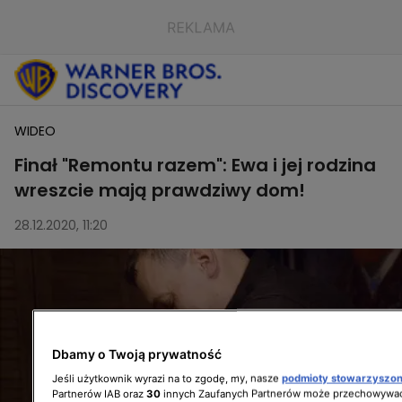
WIDEO
Finał "Remontu razem": Ewa i jej rodzina
wreszcie mają prawdziwy dom!
28.12.2020, 11:20
Dbamy o Twoją prywatność
Jeśli użytkownik wyrazi na to zgodę, my, nasze
podmioty stowarzyszo
Partnerów IAB oraz
30
innych Zaufanych Partnerów może przechowywać