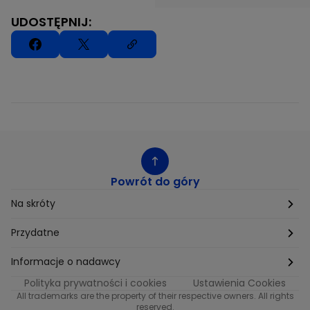
UDOSTĘPNIJ:
Powrót do góry
Na skróty
Etyka
Przydatne
Supplier Diversity
Biuro Prasowe
Informacje o nadawcy
Polityka prywatności i cookies
Ustawienia Cookies
Polityka podatkowa
Biuro Reklamy
Informacje o nadawcy programu METRO
All trademarks are the property of their respective owners. All rights
reserved.