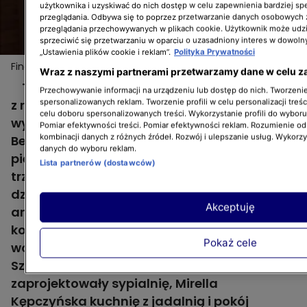
użytkownika i uzyskiwać do nich dostęp w celu zapewnienia bardziej 
przeglądania. Odbywa się to poprzez przetwarzanie danych osobowych
przeglądania przechowywanych w plikach cookie. Użytkownik może udzi
sprzeciwić się przetwarzaniu w oparciu o uzasadniony interes w dowoln
„Ustawienia plików cookie i reklam”.
Polityka Prywatności
Finał "Remontu razem": Ewa i jej rodzina wreszcie
Więcej
Wraz z naszymi partnerami przetwarzamy dane w celu z
mają prawdziwy dom!
Tuż po tym, jak niepełnosprawna Ewa wraz
Przechowywanie informacji na urządzeniu lub dostęp do nich. Tworzenie 
spersonalizowanych reklam. Tworzenie profili w celu personalizacji treśc
z rodziną przeprowadziła się do
celu doboru spersonalizowanych treści. Wykorzystanie profili do wybor
wymarzonego domu, okazało się, że mały
Pomiar efektywności treści. Pomiar efektywności reklam. Rozumienie odb
kombinacji danych z różnych źródeł. Rozwój i ulepszanie usług. Wykorz
Bernard odziedziczył po niej chorobę. Całość
danych do wyboru reklam.
pieniędzy odłożonych na remont segmentu
Lista partnerów (dostawców)
trzeba było przeznaczyć na rehabilitację
dziecka. Nie udało się więc ani wykończyć
Akceptuję
ani urządzić domu. Tego zadania podjęła się
kobieca ekipa prowadzących HGTV pod
Pokaż cele
wodzą Mai Popielarskiej. Dorota
Szelągowska i Marika Jóźwiak
zaprojektowały sypialnię, Mirella
Kępczyńska kuchnię z jadalnią i pokój