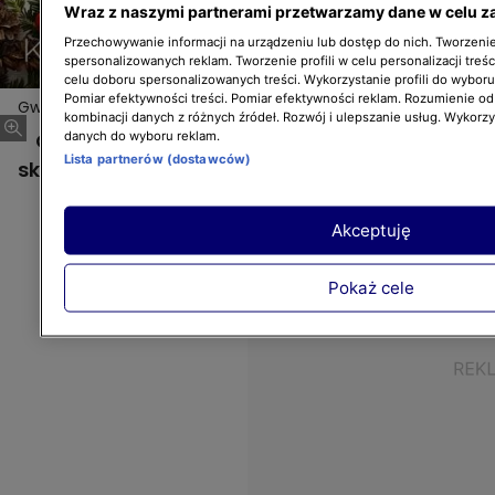
Wraz z naszymi partnerami przetwarzamy dane w celu z
Przechowywanie informacji na urządzeniu lub dostęp do nich. Tworzenie 
spersonalizowanych reklam. Tworzenie profili w celu personalizacji treśc
celu doboru spersonalizowanych treści. Wykorzystanie profili do wybor
Pomiar efektywności treści. Pomiar efektywności reklam. Rozumienie odb
Gwiazda ze słomek w stylu skandynawskim
kombinacji danych z różnych źródeł. Rozwój i ulepszanie usług. Wykorz
Gwiazda ze słomek w stylu
danych do wyboru reklam.
Lista partnerów (dostawców)
skandynawskim
Akceptuję
Pokaż cele