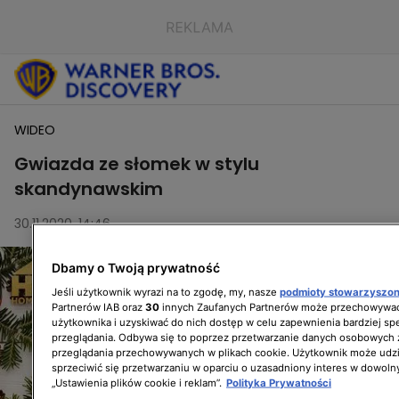
WIDEO
Gwiazda ze słomek w stylu
skandynawskim
30.11.2020, 14:46
Dbamy o Twoją prywatność
Jeśli użytkownik wyrazi na to zgodę, my, nasze
podmioty stowarzyszo
Partnerów IAB oraz
30
innych Zaufanych Partnerów może przechowywać
użytkownika i uzyskiwać do nich dostęp w celu zapewnienia bardziej 
przeglądania. Odbywa się to poprzez przetwarzanie danych osobowych
przeglądania przechowywanych w plikach cookie. Użytkownik może udzi
sprzeciwić się przetwarzaniu w oparciu o uzasadniony interes w dowoln
„Ustawienia plików cookie i reklam”.
Polityka Prywatności