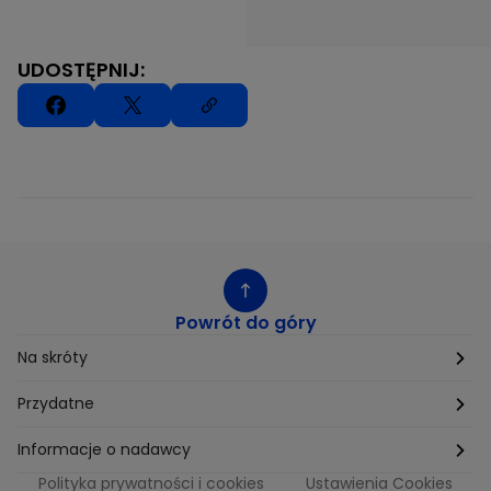
UDOSTĘPNIJ:
Powrót do góry
Na skróty
Etyka
Przydatne
Supplier Diversity
Biuro Prasowe
Informacje o nadawcy
Polityka prywatności i cookies
Ustawienia Cookies