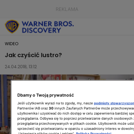
WIDEO
Jak czyścić lustro?
24.04.2018, 13:12
Dbamy o Twoją prywatność
Jeśli użytkownik wyrazi na to zgodę, my, nasze
podmioty stowarzyszo
Partnerów IAB oraz
30
innych Zaufanych Partnerów może przechowywać
użytkownika i uzyskiwać do nich dostęp w celu zapewnienia bardziej 
przeglądania. Odbywa się to poprzez przetwarzanie danych osobowych
przeglądania przechowywanych w plikach cookie. Użytkownik może udzi
sprzeciwić się przetwarzaniu w oparciu o uzasadniony interes w dowoln
„Ustawienia plików cookie i reklam”.
Polityka Prywatności