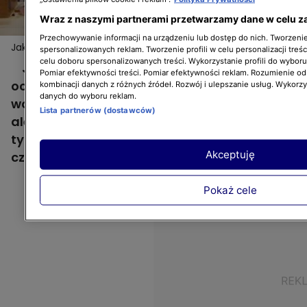
Wraz z naszymi partnerami przetwarzamy dane w celu z
Przechowywanie informacji na urządzeniu lub dostęp do nich. Tworzenie 
Jak czyścić lustro?
spersonalizowanych reklam. Tworzenie profili w celu personalizacji treśc
celu doboru spersonalizowanych treści. Wykorzystanie profili do wybor
Jeśli planujemy renowację lustra, proces
Pomiar efektywności treści. Pomiar efektywności reklam. Rozumienie odb
oczyszczenia jego powierzchni to bardzo
kombinacji danych z różnych źródeł. Rozwój i ulepszanie usług. Wykorz
danych do wyboru reklam.
ważny etap prac. Jak to zrobić dokładnie,
Lista partnerów (dostawców)
ale delikatnie tak, by nie zniszczyć lustra? O
tym opowiedziała Małgosia Ziółkowska w
Akceptuję
czwartym odcinku "Drugiego życia mebli".
Pokaż cele