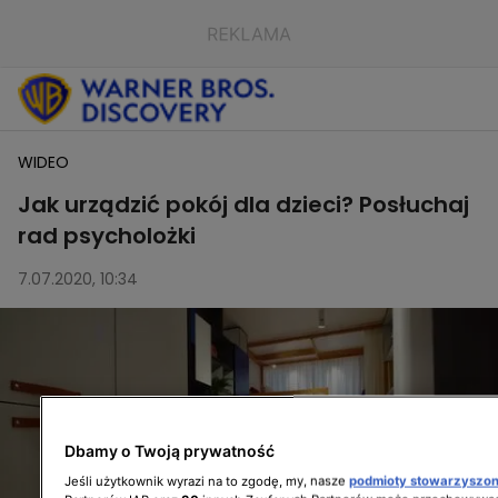
WIDEO
Jak urządzić pokój dla dzieci? Posłuchaj
rad psycholożki
7.07.2020, 10:34
Dbamy o Twoją prywatność
Jeśli użytkownik wyrazi na to zgodę, my, nasze
podmioty stowarzyszo