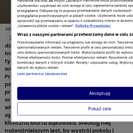
Partnerów IAB oraz
30
innych Zaufanych Partnerów może przechowywać
użytkownika i uzyskiwać do nich dostęp w celu zapewnienia bardziej 
przeglądania. Odbywa się to poprzez przetwarzanie danych osobowych
przeglądania przechowywanych w plikach cookie. Użytkownik może udzi
sprzeciwić się przetwarzaniu w oparciu o uzasadniony interes w dowoln
„Ustawienia plików cookie i reklam”.
Polityka Prywatności
Jak urządzić pokój dla dzieci? Posłuchaj rad psycholożki
Wraz z naszymi partnerami przetwarzamy dane w celu z
Zaprojektowanie i urządzenie pokoju
Przechowywanie informacji na urządzeniu lub dostęp do nich. Tworzenie 
dziecięcego może okazać się naprawdę
spersonalizowanych reklam. Tworzenie profili w celu personalizacji treśc
trudnym i wymagającym zadaniem. Nie
celu doboru spersonalizowanych treści. Wykorzystanie profili do wybor
Pomiar efektywności treści. Pomiar efektywności reklam. Rozumienie odb
tylko dlatego, że potrzeba pomysłu oraz
kombinacji danych z różnych źródeł. Rozwój i ulepszanie usług. Wykorz
wspólnej wizji naszej oraz naszych dzieci.
danych do wyboru reklam.
Lista partnerów (dostawców)
Przede wszystkim dlatego, że zdaniem
psychologów przestrzeń, w której
przebywają dzieci ma wpływ na ich rozwój
Akceptuję
oraz charakter. O tym, jak zrobić to
właściwie w programie „Dzień Dobry TVN”
Pokaż cele
opowiedziała dziecięca psycholożka
kliniczna Marta Bąkowska. Według niej
najważniejszym jest, by wystrój pokoju i