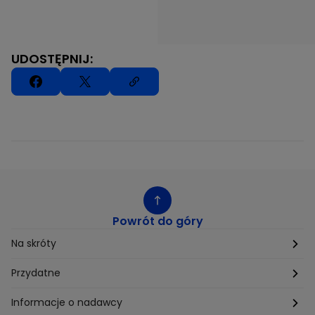
UDOSTĘPNIJ:
Powrót do góry
Na skróty
Etyka
Przydatne
Supplier Diversity
Biuro Prasowe
Informacje o nadawcy