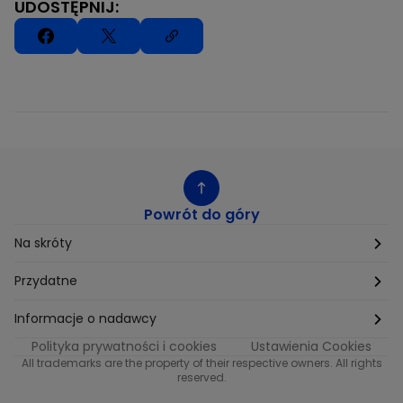
UDOSTĘPNIJ:
Powrót do góry
Na skróty
Etyka
Przydatne
Supplier Diversity
Biuro Prasowe
Informacje o nadawcy
Polityka prywatności i cookies
Ustawienia Cookies
Polityka podatkowa
Biuro Reklamy
Informacje o nadawcy programu METRO
All trademarks are the property of their respective owners. All rights
reserved.
Procurement
Fundacja TVN
Informacje o nadawcy programu iTvn