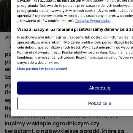
użytkownika i uzyskiwać do nich dostęp w celu zapewnienia bardziej 
przeglądania. Odbywa się to poprzez przetwarzanie danych osobowych
przeglądania przechowywanych w plikach cookie. Użytkownik może udzi
sprzeciwić się przetwarzaniu w oparciu o uzasadniony interes w dowoln
„Ustawienia plików cookie i reklam”.
Polityka Prywatności
Wraz z naszymi partnerami przetwarzamy dane w celu z
Jak wprowadzić wiosnę do wnętrza? Mamy dla was
Więcej
Przechowywanie informacji na urządzeniu lub dostęp do nich. Tworzenie 
rady od Doroty Szelągowskiej
spersonalizowanych reklam. Tworzenie profili w celu personalizacji treśc
Za oknem coraz częściej możemy poczuć
celu doboru spersonalizowanych treści. Wykorzystanie profili do wybor
powiew wiosny. Co zrobić, by ta radosna
Pomiar efektywności treści. Pomiar efektywności reklam. Rozumienie odb
kombinacji danych z różnych źródeł. Rozwój i ulepszanie usług. Wykorz
pora roku zawitała również do naszych
danych do wyboru reklam.
wnętrz? Na to pytanie odpowiedziała Dorota
Lista partnerów (dostawców)
Szelągowska. Projektantka podkreśliła, że jej
patenty nie wymagają dużych nakładów
Akceptuję
finansowych i każdy jest w stanie
wprowadzić je do własnego mieszkania.
Pokaż cele
Najlepszym rozwiązaniem wydają się
bowiem rośliny i to niekoniecznie te, które
kupimy w sklepie ogrodniczym czy
kwiaciarni, a najzwyklejsze gałązki, które są