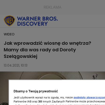
WIDEO
Jak wprowadzić wiosnę do wnętrza?
Mamy dla was rady od Doroty
Szelągowskiej
13.04.2021, 10:13
Dbamy o Twoją prywatność
Jeśli użytkownik wyrazi na to zgodę, my, nasze
podmioty stowarzyszo
Partnerów IAB oraz
30
innych Zaufanych Partnerów może przechowywać