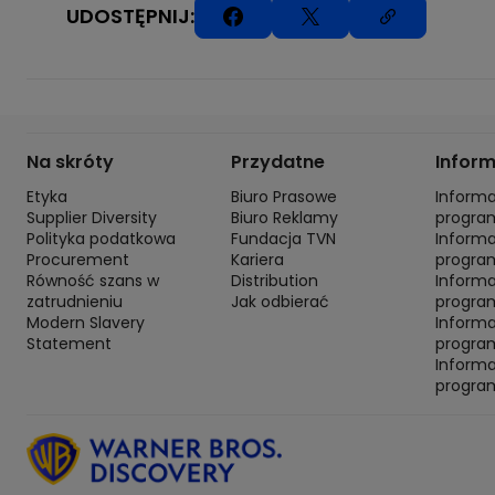
UDOSTĘPNIJ:
Na skróty
Przydatne
Infor
Etyka
Biuro Prasowe
Inform
Supplier Diversity
Biuro Reklamy
progra
Polityka podatkowa
Fundacja TVN
Inform
Procurement
Kariera
progra
Równość szans w
Distribution
Inform
zatrudnieniu
Jak odbierać
program
Modern Slavery
Inform
Statement
progra
Inform
progra