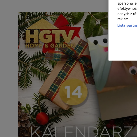
spersonaliz
efektywnośc
danych z ró
reklam.
Lista part