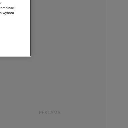
r
kombinacji
do wyboru