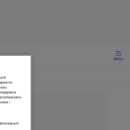
Menu
nych
ządzeniu
sobu
zeglądania
 przetwarzaniu
ookie i
nalizowanych