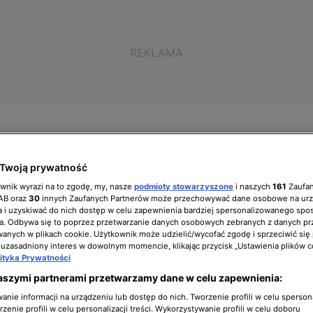
Twoją prywatność
ół zarządzający
Biuro prasowe
Kariera
ownik wyrazi na to zgodę, my, nasze
podmioty stowarzyszone
i naszych
161
Zaufa
IAB oraz
30
innych Zaufanych Partnerów może przechowywać dane osobowe na ur
 i uzyskiwać do nich dostęp w celu zapewnienia bardziej spersonalizowanego spo
a. Odbywa się to poprzez przetwarzanie danych osobowych zebranych z danych pr
nych w plikach cookie. Użytkownik może udzielić/wycofać zgodę i sprzeciwić się
 uzasadniony interes w dowolnym momencie, klikając przycisk „Ustawienia plików c
reniferki z cynamonu
lityka Prywatności
aszymi partnerami przetwarzamy dane w celu zapewnienia:
nie informacji na urządzeniu lub dostęp do nich. Tworzenie profili w celu sperso
zenie profili w celu personalizacji treści. Wykorzystywanie profili w celu doboru