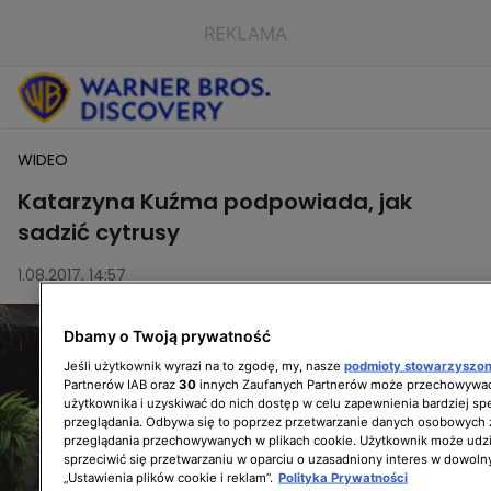
WIDEO
Katarzyna Kuźma podpowiada, jak
sadzić cytrusy
1.08.2017, 14:57
Dbamy o Twoją prywatność
Jeśli użytkownik wyrazi na to zgodę, my, nasze
podmioty stowarzyszo
Partnerów IAB oraz
30
innych Zaufanych Partnerów może przechowywać
użytkownika i uzyskiwać do nich dostęp w celu zapewnienia bardziej 
przeglądania. Odbywa się to poprzez przetwarzanie danych osobowych
przeglądania przechowywanych w plikach cookie. Użytkownik może udzi
sprzeciwić się przetwarzaniu w oparciu o uzasadniony interes w dowoln
„Ustawienia plików cookie i reklam”.
Polityka Prywatności