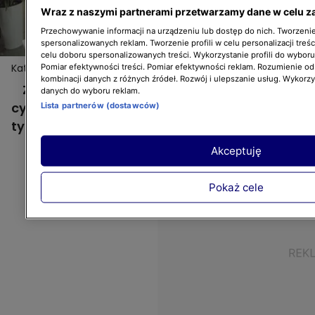
Wraz z naszymi partnerami przetwarzamy dane w celu z
Przechowywanie informacji na urządzeniu lub dostęp do nich. Tworzenie 
spersonalizowanych reklam. Tworzenie profili w celu personalizacji treśc
celu doboru spersonalizowanych treści. Wykorzystanie profili do wybor
Katarzyna Kuźma podpowiada, jak sadzić cytrusy
Pomiar efektywności treści. Pomiar efektywności reklam. Rozumienie odb
kombinacji danych z różnych źródeł. Rozwój i ulepszanie usług. Wykorz
Zobaczcie, co trzeba zrobić, by drzewkami
danych do wyboru reklam.
cytrusowymi cieszyć się dłużej niż kilka
Lista partnerów (dostawców)
tygodni po ich zakupie!
Akceptuję
Pokaż cele