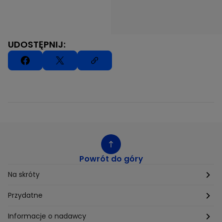
UDOSTĘPNIJ:
Powrót do góry
Na skróty
Etyka
Przydatne
Supplier Diversity
Biuro Prasowe
Informacje o nadawcy