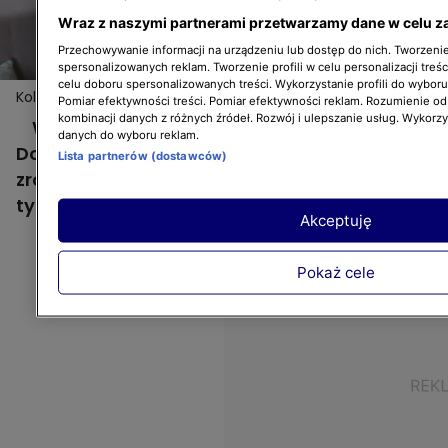
Wraz z naszymi partnerami przetwarzamy dane w celu z
Przechowywanie informacji na urządzeniu lub dostęp do nich. Tworzenie 
spersonalizowanych reklam. Tworzenie profili w celu personalizacji treśc
celu doboru spersonalizowanych treści. Wykorzystanie profili do wybor
Kolejna niespodzianka dla uczestników "Dorota
Więcej
Pomiar efektywności treści. Pomiar efektywności reklam. Rozumienie odb
inspiruje" i... ekipy Doroty!
kombinacji danych z różnych źródeł. Rozwój i ulepszanie usług. Wykorz
W czwartym odcinku "Dorota inspiruje"
danych do wyboru reklam.
Dorota Szelągowska zaszalała! Postanowiła
Lista partnerów (dostawców)
zrobić nie jedną, a dwie niespodzianki - w
tym jedną dla swoich asystentów!
Akceptuję
Pokaż cele