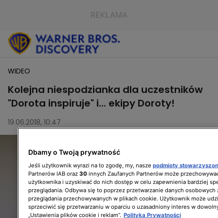
WIDEO
Kolejna niespodzianka dla uczestników
"Dorota inspiruje" i... ekipy Doroty!
19.06.2018, 10:47
Dbamy o Twoją prywatność
Jeśli użytkownik wyrazi na to zgodę, my, nasze
podmioty stowarzyszo
Partnerów IAB oraz
30
innych Zaufanych Partnerów może przechowywać
użytkownika i uzyskiwać do nich dostęp w celu zapewnienia bardziej 
przeglądania. Odbywa się to poprzez przetwarzanie danych osobowych
przeglądania przechowywanych w plikach cookie. Użytkownik może udzi
sprzeciwić się przetwarzaniu w oparciu o uzasadniony interes w dowoln
„Ustawienia plików cookie i reklam”.
Polityka Prywatności