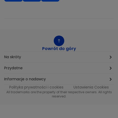
Powrót do góry
Na skróty
Etyka
Przydatne
Supplier Diversity
Biuro Prasowe
Informacje o nadawcy
Polityka prywatności i cookies
Ustawienia Cookies
Polityka podatkowa
Biuro Reklamy
Informacje o nadawcy programu METRO
All trademarks are the property of their respective owners. All rights
reserved.
Procurement
Fundacja TVN
Informacje o nadawcy programu iTvn
Równość szans w zatrudnieniu
Kariera
Informacje o nadawcy programu iTvn Extra