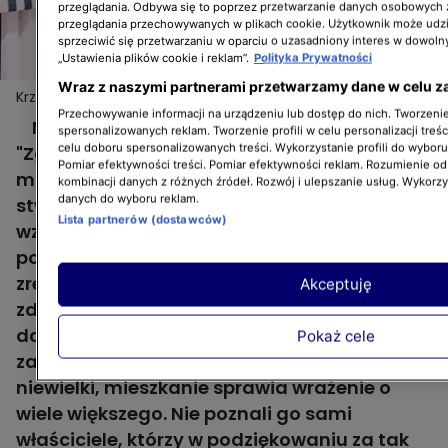
przeglądania. Odbywa się to poprzez przetwarzanie danych osobowych
przeglądania przechowywanych w plikach cookie. Użytkownik może udzi
sprzeciwić się przetwarzaniu w oparciu o uzasadniony interes w dowoln
„Ustawienia plików cookie i reklam”.
Polityka Prywatności
Wraz z naszymi partnerami przetwarzamy dane w celu z
Krzysztof Miruć nagrodzony za niezwykłą
Więcej
metamorfozę mieszkania
Przechowywanie informacji na urządzeniu lub dostęp do nich. Tworzenie 
Marysia i Maciek, bohaterowie 7. odcinka
spersonalizowanych reklam. Tworzenie profili w celu personalizacji treśc
celu doboru spersonalizowanych treści. Wykorzystanie profili do wybor
"Zgłoś remont" chcieli wyburzyć ścianę
Pomiar efektywności treści. Pomiar efektywności reklam. Rozumienie odb
między kuchnią i salonem i w ten sposób
kombinacji danych z różnych źródeł. Rozwój i ulepszanie usług. Wykorz
danych do wyboru reklam.
stworzyć salon z aneksem. Ich marzenia ze
Lista partnerów (dostawców)
względu na obecność ściany nośnej
pomiędzy pomieszczeniami nie można było
zrealizować, więc Krzysztof Miruć
Akceptuję
zdecydował się na połączenie kuchni z
dawną sypialnią. Choć nawet po tym
Pokaż cele
zabiegu metraż obu pomieszczeń jest
niewielki, mieszkanie sprawia wrażenie o
wiele większego. Nie poznali go sami
właściciele, którzy w podziękowaniu za tak