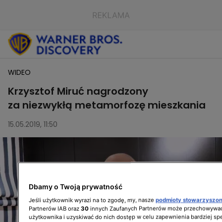
WIDEO
Krzysztof Miruć nagrodzony
za niezwykłą metamorfozę mieszkania
15.05.2019, 11:50
Dbamy o Twoją prywatność
Jeśli użytkownik wyrazi na to zgodę, my, nasze
podmioty stowarzyszo
Partnerów IAB oraz
30
innych Zaufanych Partnerów może przechowywać
użytkownika i uzyskiwać do nich dostęp w celu zapewnienia bardziej 