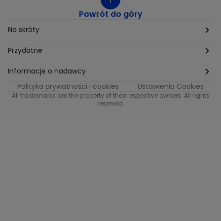
Powrót do góry
Na skróty
Etyka
Przydatne
Supplier Diversity
Biuro Prasowe
Informacje o nadawcy
Polityka prywatności i cookies
Ustawienia Cookies
Polityka podatkowa
Biuro Reklamy
Informacje o nadawcy programu METRO
All trademarks are the property of their respective owners. All rights
reserved.
Procurement
Fundacja TVN
Informacje o nadawcy programu iTvn
Równość szans w zatrudnieniu
Kariera
Informacje o nadawcy programu iTvn Extra
Modern Slavery Statement
Distribution
Informacje o nadawcy programu iTvn West
Jak odbierać
Informacje o nadawcy programu HGTV