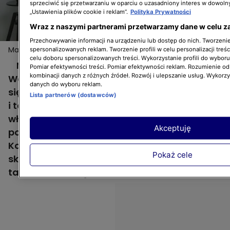
sprzeciwić się przetwarzaniu w oparciu o uzasadniony interes w dowoln
„Ustawienia plików cookie i reklam”.
Polityka Prywatności
Wraz z naszymi partnerami przetwarzamy dane w celu z
Przechowywanie informacji na urządzeniu lub dostęp do nich. Tworzenie 
Martyna i Mikołaj szukają mieszkania w Poznaniu
spersonalizowanych reklam. Tworzenie profili w celu personalizacji treśc
celu doboru spersonalizowanych treści. Wykorzystanie profili do wybor
Martyna i Mikołaj poznali się 3 lata temu w
Pomiar efektywności treści. Pomiar efektywności reklam. Rozumienie odb
kombinacji danych z różnych źródeł. Rozwój i ulepszanie usług. Wykorz
Warszawie. Rok temu para przeprowadziła
danych do wyboru reklam.
się do Poznania, rodzinnego miasta Mikołaja
Lista partnerów (dostawców)
i to tutaj postanowili kupić swoje pierwsze,
własne mieszkanie. Ich marzenie to trzy
Akceptuję
pokoje w zrewitalizowanej kamienicy.
Kochają wysokie sufity, kaflowe piece i stare,
Pokaż cele
skrzypiące, drewniane podłogi, a w Poznaniu
takich nie brakuje.