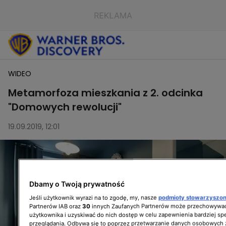
WIDEO
Metamorfoza mieszkania z 2. odcinka
"Domowych rewolucji"
19.09.2019, 12:01
Dbamy o Twoją prywatność
Jeśli użytkownik wyrazi na to zgodę, my, nasze
podmioty stowarzyszo
Partnerów IAB oraz
30
innych Zaufanych Partnerów może przechowywać
użytkownika i uzyskiwać do nich dostęp w celu zapewnienia bardziej 
przeglądania. Odbywa się to poprzez przetwarzanie danych osobowych