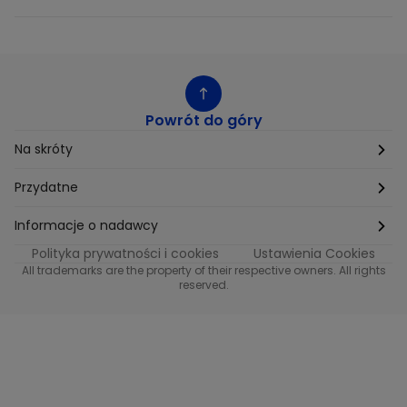
Powrót do góry
Na skróty
Etyka
Przydatne
Supplier Diversity
Biuro Prasowe
Informacje o nadawcy
Polityka prywatności i cookies
Ustawienia Cookies
Polityka podatkowa
Biuro Reklamy
Informacje o nadawcy programu METRO
All trademarks are the property of their respective owners. All rights
reserved.
Procurement
Fundacja TVN
Informacje o nadawcy programu iTvn
Równość szans w zatrudnieniu
Kariera
Informacje o nadawcy programu iTvn Extra
Modern Slavery Statement
Distribution
Informacje o nadawcy programu iTvn West