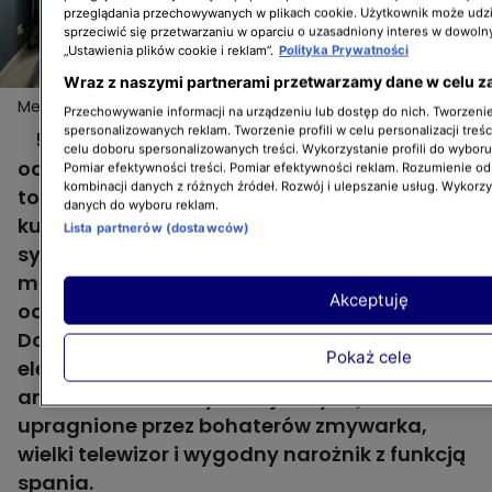
przeglądania przechowywanych w plikach cookie. Użytkownik może udzi
sprzeciwić się przetwarzaniu w oparciu o uzasadniony interes w dowoln
„Ustawienia plików cookie i reklam”.
Polityka Prywatności
Wraz z naszymi partnerami przetwarzamy dane w celu z
Metamorfoza mieszkania z 2. odcinka "Domowych
Więcej
Przechowywanie informacji na urządzeniu lub dostęp do nich. Tworzenie 
rewolucji"
spersonalizowanych reklam. Tworzenie profili w celu personalizacji treśc
50-metrowe mieszkanie Danusi w 2.
celu doboru spersonalizowanych treści. Wykorzystanie profili do wybor
odcinku "Domowych rewolucji" przeszło
Pomiar efektywności treści. Pomiar efektywności reklam. Rozumienie odb
kombinacji danych z różnych źródeł. Rozwój i ulepszanie usług. Wykorz
totalną metamorfozę. Starą, rozklekotaną
danych do wyboru reklam.
kuchnię przearanżowano na elegancką
Lista partnerów (dostawców)
sypialnię. Pokój chłopców został podzielony
między Bartka i Adama za pomocą kolorów,
Akceptuję
oddzielnych łóżek oraz miejsca do nauki.
Dotychczasowy pokój dzienny stał się
Pokaż cele
eleganckim i funkcjonalnym salonem z
aneksem kuchennym. Pojawiły się tu
upragnione przez bohaterów zmywarka,
wielki telewizor i wygodny narożnik z funkcją
spania.