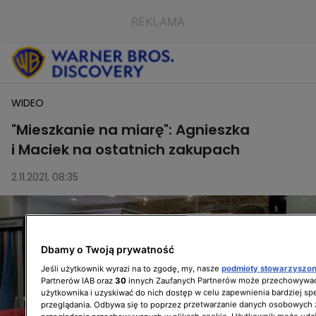
WIDEO
"Mieszkanie na miarę": Agnieszka
i Maciek na ostatnich zakupach
2.11.2021, 08:35
Dbamy o Twoją prywatność
Jeśli użytkownik wyrazi na to zgodę, my, nasze
podmioty stowarzyszo
Partnerów IAB oraz
30
innych Zaufanych Partnerów może przechowywać
użytkownika i uzyskiwać do nich dostęp w celu zapewnienia bardziej 
przeglądania. Odbywa się to poprzez przetwarzanie danych osobowych