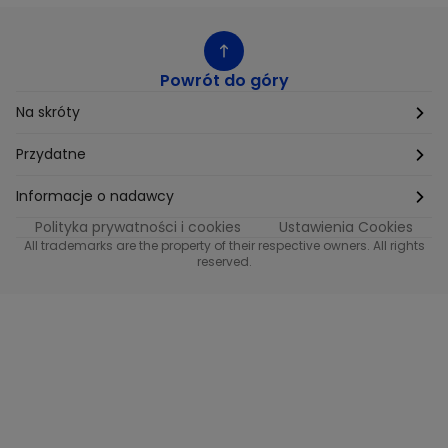
Powrót do góry
Na skróty
Etyka
Przydatne
Supplier Diversity
Biuro Prasowe
Informacje o nadawcy
Polityka prywatności i cookies
Ustawienia Cookies
Polityka podatkowa
Biuro Reklamy
Informacje o nadawcy programu METRO
All trademarks are the property of their respective owners. All rights
reserved.
Procurement
Fundacja TVN
Informacje o nadawcy programu iTvn
Równość szans w zatrudnieniu
Kariera
Informacje o nadawcy programu iTvn Extra
Modern Slavery Statement
Distribution
Informacje o nadawcy programu iTvn West
Jak odbierać
Informacje o nadawcy programu HGTV