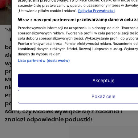
przeglądania przechowywanych w plikach cookie. Użytkownik może udzi
sprzeciwić się przetwarzaniu w oparciu o uzasadniony interes w dowoln
„Ustawienia plików cookie i reklam”.
Polityka Prywatności
Wraz z naszymi partnerami przetwarzamy dane w celu z
Przechowywanie informacji na urządzeniu lub dostęp do nich. Tworzenie 
"Mieszkanie na miarę": Agnieszka i Maciek na
Więcej
spersonalizowanych reklam. Tworzenie profili w celu personalizacji treśc
ostatnich zakupach
Remont "Mieszkania na miarę" dla
celu doboru spersonalizowanych treści. Wykorzystanie profili do wybor
Pomiar efektywności treści. Pomiar efektywności reklam. Rozumienie odb
bohaterów 1. odcinka - Edyty i Kordiana - już
kombinacji danych z różnych źródeł. Rozwój i ulepszanie usług. Wykorz
się zakończył. Czas na dopieszczenie wnętrz i
danych do wyboru reklam.
Lista partnerów (dostawców)
wybranie dodatków! Na ostatnie zakupy
przez finałem architektka wnętrz Agnieszka
Musiał postanowiła zabrać agenta
Akceptuję
nieruchomości Maćka Mindaka.
Przedstawiła mu koncepcję aranżacyjną,
Pokaż cele
pokazała kolory przewodnie i... Sprawdźcie
sami, czy Maciek wywiązał się z zadania i
znalazł odpowiednie poduszki!