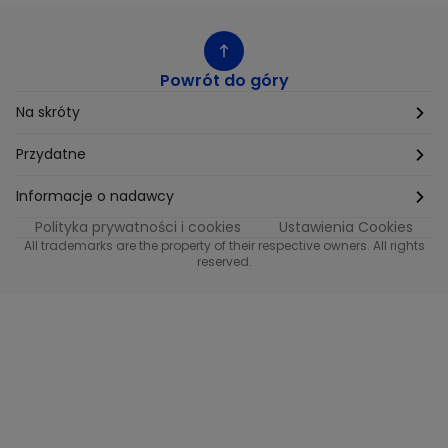
Powrót do góry
Na skróty
Etyka
Przydatne
Supplier Diversity
Biuro Prasowe
Informacje o nadawcy
Polityka prywatności i cookies
Ustawienia Cookies
Polityka podatkowa
Biuro Reklamy
Informacje o nadawcy programu METRO
All trademarks are the property of their respective owners. All rights
reserved.
Procurement
Fundacja TVN
Informacje o nadawcy programu iTvn
Równość szans w zatrudnieniu
Kariera
Informacje o nadawcy programu iTvn Extra
Modern Slavery Statement
Distribution
Informacje o nadawcy programu iTvn West
Jak odbierać
Informacje o nadawcy programu HGTV