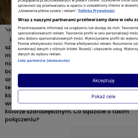
przeglądania przechowywanych w plikach cookie. Użytkownik może udzi
sprzeciwić się przetwarzaniu w oparciu o uzasadniony interes w dowoln
„Ustawienia plików cookie i reklam”.
Polityka Prywatności
Wraz z naszymi partnerami przetwarzamy dane w celu z
Przechowywanie informacji na urządzeniu lub dostęp do nich. Tworzenie 
"Mieszkanie na miarę": wielki powrót lastryko, czyli terazzo
spersonalizowanych reklam. Tworzenie profili w celu personalizacji treśc
Lastryko lata temu było wszędzie - w
celu doboru spersonalizowanych treści. Wykorzystanie profili do wybor
Pomiar efektywności treści. Pomiar efektywności reklam. Rozumienie odb
szkołach, w urzędach i oczywiście w
kombinacji danych z różnych źródeł. Rozwój i ulepszanie usług. Wykorz
mieszkaniach. Teraz wróciły do łask, ale pod
danych do wyboru reklam.
Lista partnerów (dostawców)
nową nazwą - terazzo. Do łazienki Dominiki,
bohaterki 2. odcinka "Mieszkania na miarę",
architektka wnętrz zaproponowała wzór
Akceptuję
terazzo na płytkach heksagonalnych, czyli o
kształcie plastra miodu. Do nich, z myślą o
Pokaż cele
wnęce nad wanną, dobrała płytki 3D w
kolorze szarobłękitnym. Co sądzicie o takim
połączeniu?