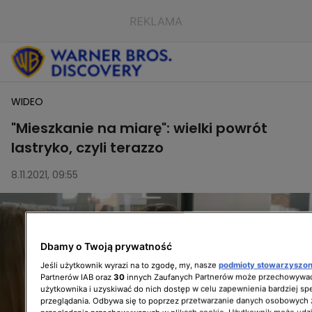
WIDEO
"Mieszkanie na miarę": wielki powrót
lastryko, czyli terazzo
8.11.2021, 09:55
Dbamy o Twoją prywatność
Jeśli użytkownik wyrazi na to zgodę, my, nasze
podmioty stowarzyszo
Partnerów IAB oraz
30
innych Zaufanych Partnerów może przechowywać
użytkownika i uzyskiwać do nich dostęp w celu zapewnienia bardziej 
przeglądania. Odbywa się to poprzez przetwarzanie danych osobowych