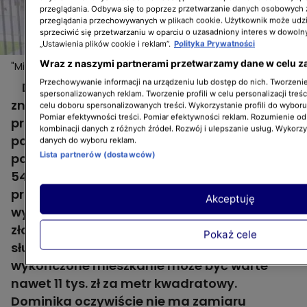
przeglądania. Odbywa się to poprzez przetwarzanie danych osobowych
przeglądania przechowywanych w plikach cookie. Użytkownik może udzi
sprzeciwić się przetwarzaniu w oparciu o uzasadniony interes w dowoln
„Ustawienia plików cookie i reklam”.
Polityka Prywatności
Wraz z naszymi partnerami przetwarzamy dane w celu z
"Mieszkanie na miarę": wymarzone pierwsze
Więcej
mieszkanie Dominiki
Przechowywanie informacji na urządzeniu lub dostęp do nich. Tworzenie 
Dominika z pomocą Macieja Mindaka
spersonalizowanych reklam. Tworzenie profili w celu personalizacji treśc
znalazła mieszkanie, w którym i ona, i
celu doboru spersonalizowanych treści. Wykorzystanie profili do wybor
Pomiar efektywności treści. Pomiar efektywności reklam. Rozumienie odb
projektantka Agnieszka Musiał wyczuły
kombinacji danych z różnych źródeł. Rozwój i ulepszanie usług. Wykorz
potencjał. Za 440 tys. złotych kupiła 3-
danych do wyboru reklam.
Lista partnerów (dostawców)
pokojowe mieszkanie z garażem o wielkości
54 metrów kwadratowych. Na remont
przeznaczyła 100 tys. złotych. Całość
Akceptuję
wyniosła ją 540 tys. złotych, a więc 10 tys.
złotych za metr kwadratowy, ale - jak
Pokaż cele
słusznie zauważył Maciej - w taki sposób
wykończone mieszkanie może być warte
nawet 11 tys. zł za metr kwadratowy.
Dominika oczywiście nie ma zamiaru