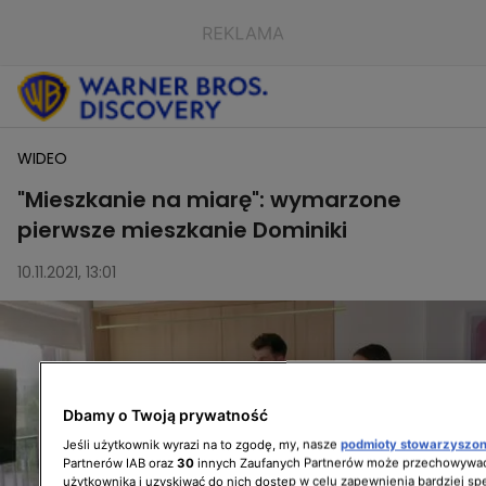
WIDEO
"Mieszkanie na miarę": wymarzone
pierwsze mieszkanie Dominiki
10.11.2021, 13:01
Dbamy o Twoją prywatność
Jeśli użytkownik wyrazi na to zgodę, my, nasze
podmioty stowarzyszo
Partnerów IAB oraz
30
innych Zaufanych Partnerów może przechowywać
użytkownika i uzyskiwać do nich dostęp w celu zapewnienia bardziej 