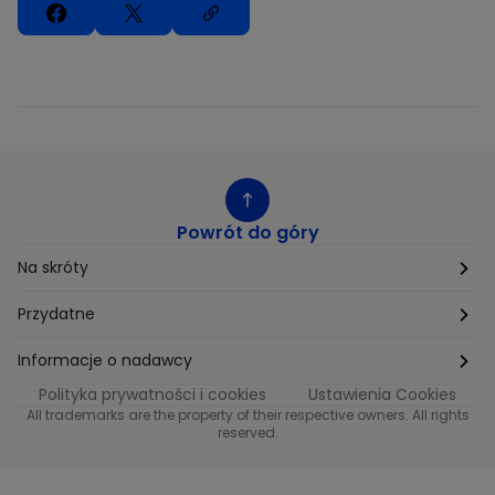
Powrót do góry
Na skróty
Etyka
Przydatne
Supplier Diversity
Biuro Prasowe
Informacje o nadawcy
Polityka prywatności i cookies
Ustawienia Cookies
Polityka podatkowa
Biuro Reklamy
Informacje o nadawcy programu METRO
All trademarks are the property of their respective owners. All rights
reserved.
Procurement
Fundacja TVN
Informacje o nadawcy programu iTvn
Równość szans w zatrudnieniu