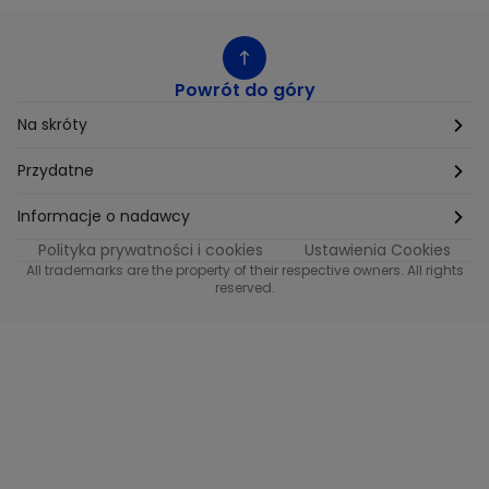
Powrót do góry
Na skróty
Etyka
Przydatne
Supplier Diversity
Biuro Prasowe
Informacje o nadawcy
Polityka prywatności i cookies
Ustawienia Cookies
Polityka podatkowa
Biuro Reklamy
Informacje o nadawcy programu METRO
All trademarks are the property of their respective owners. All rights
reserved.
Procurement
Fundacja TVN
Informacje o nadawcy programu iTvn
Równość szans w zatrudnieniu
Kariera
Informacje o nadawcy programu iTvn Extra
Modern Slavery Statement
Distribution
Informacje o nadawcy programu iTvn West
Jak odbierać
Informacje o nadawcy programu HGTV