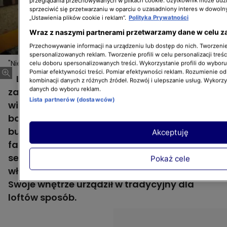
przeglądania przechowywanych w plikach cookie. Użytkownik może udzi
sprzeciwić się przetwarzaniu w oparciu o uzasadniony interes w dowoln
„Ustawienia plików cookie i reklam”.
Polityka Prywatności
Wraz z naszymi partnerami przetwarzamy dane w celu z
Przechowywanie informacji na urządzeniu lub dostęp do nich. Tworzenie 
spersonalizowanych reklam. Tworzenie profili w celu personalizacji treśc
"Nieoczywiste miejsca": loft czyli "sztuka w fabryce"
celu doboru spersonalizowanych treści. Wykorzystanie profili do wybor
Pomiar efektywności treści. Pomiar efektywności reklam. Rozumienie odb
Lofty to wielka miłość Michała, a
kombinacji danych z różnych źródeł. Rozwój i ulepszanie usług. Wykorz
danych do wyboru reklam.
zamieszkanie w jednym z nich było jego
Lista partnerów (dostawców)
wielkim marzeniem. Spełnionym marzeniem,
bowiem mężczyzna swój dom urządził w
budynku starej kuźni na terenie dawnej
Akceptuję
fabryki pomp w Lesznie. W 4. odcinku 2.
sezonu "Nieoczywistych miejsc" po swoich
Pokaż cele
włościach oprowadził Kasię Jaroszyńską.
Swoje wnętrze urządził w tradycyjny dla
loftów sposób.