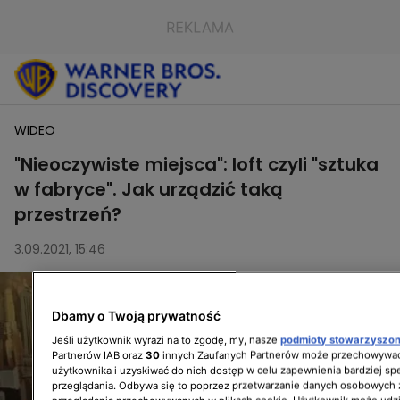
WIDEO
"Nieoczywiste miejsca": loft czyli "sztuka
w fabryce". Jak urządzić taką
przestrzeń?
3.09.2021, 15:46
Dbamy o Twoją prywatność
Jeśli użytkownik wyrazi na to zgodę, my, nasze
podmioty stowarzyszo
Partnerów IAB oraz
30
innych Zaufanych Partnerów może przechowywać
użytkownika i uzyskiwać do nich dostęp w celu zapewnienia bardziej 
przeglądania. Odbywa się to poprzez przetwarzanie danych osobowych