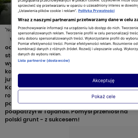
przeglądania przechowywanych w plikach cookie. Użytkownik może udzi
sprzeciwić się przetwarzaniu w oparciu o uzasadniony interes w dowoln
„Ustawienia plików cookie i reklam”.
Polityka Prywatności
Wraz z naszymi partnerami przetwarzamy dane w celu z
Przechowywanie informacji na urządzeniu lub dostęp do nich. Tworzenie 
"Nowa Maja w ogrodzie": cienisty zakątek jak w Tajlandii
spersonalizowanych reklam. Tworzenie profili w celu personalizacji treśc
W swoim ogrodzie pan Mikołaj, bohater 1.
celu doboru spersonalizowanych treści. Wykorzystanie profili do wybor
Pomiar efektywności treści. Pomiar efektywności reklam. Rozumienie odb
odcinka "Nowej Mai w ogrodzie" w cieniu
kombinacji danych z różnych źródeł. Rozwój i ulepszanie usług. Wykorz
starych drzew stworzył zaciszny zakątek z
danych do wyboru reklam.
Lista partnerów (dostawców)
wygodną huśtawką i kipiącymi zielenią
koszami z roślinami. W jednym z nich rośnie
juta, dichondra, płaskla łosioroga i paproć.
Akceptuję
Kompozycja ma ponad metr szerokości i
robi imponujące wrażenie. Inspiracją dla
Pokaż cele
powstania koszy były te, które pan Mikołaj
podpatrzył w Tajlandii. Pomysł przeniósł na
polski grunt - z sukcesem!