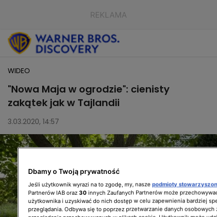
WIDEO
"Nowa Maja w ogrodzie": cienisty
zakątek jak w Tajlandii
3.03.2020, 14:57
Dbamy o Twoją prywatność
Jeśli użytkownik wyrazi na to zgodę, my, nasze
podmioty stowarzyszo
Partnerów IAB oraz
30
innych Zaufanych Partnerów może przechowywać
użytkownika i uzyskiwać do nich dostęp w celu zapewnienia bardziej 
przeglądania. Odbywa się to poprzez przetwarzanie danych osobowych