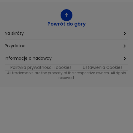
Powrót do góry
Na skróty
Etyka
Przydatne
Supplier Diversity
Biuro Prasowe
Informacje o nadawcy
Polityka prywatności i cookies
Ustawienia Cookies
Polityka podatkowa
Biuro Reklamy
Informacje o nadawcy programu METRO
All trademarks are the property of their respective owners. All rights
reserved.
Procurement
Fundacja TVN
Informacje o nadawcy programu iTvn
Równość szans w zatrudnieniu
Kariera
Informacje o nadawcy programu iTvn Extra
Modern Slavery Statement
Distribution
Informacje o nadawcy programu iTvn West
Jak odbierać
Informacje o nadawcy programu HGTV